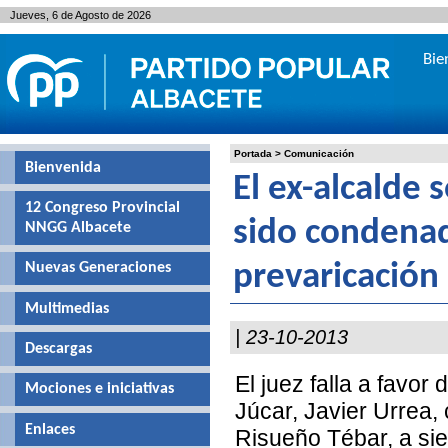
Jueves, 6 de Agosto de 2026
Bie
Portada
>
Comunicación
Bienvenida
El ex-alcalde 
12 Congreso Provincial
sido condenad
NNGG Albacete
Nuevas Generaciones
prevaricación
Multimedias
| 23-10-2013
Descargas
El juez falla a favor
Mociones e iniciativas
Júcar, Javier Urrea,
Enlaces
Risueño Tébar, a sie