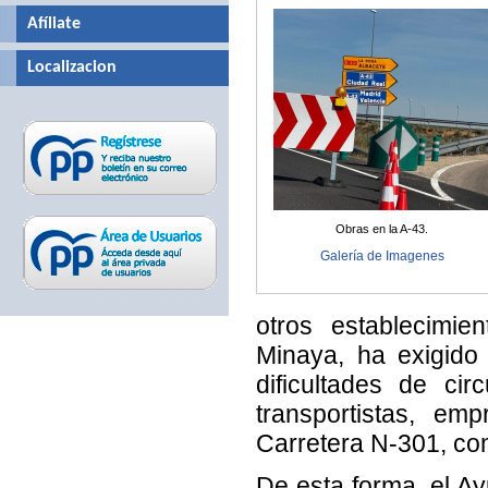
Afíliate
Localizacion
Obras en la A-43.
Galería de Imagenes
otros establecimie
Minaya, ha exigido 
dificultades de ci
transportistas, em
Carretera N-301, com
De esta forma, el Ay