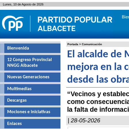
Lunes, 10 de Agosto de 2026
Bie
Portada
>
Comunicación
Bienvenida
El alcalde de 
12 Congreso Provincial
mejora en la 
NNGG Albacete
Nuevas Generaciones
desde las obra
Multimedias
“Vecinos y estable
como consecuencia d
Descargas
la falta de informac
Mociones e iniciativas
| 28-05-2026
Enlaces