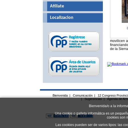
Afíliate
Localizacion
movilicen a
financiando
de la Sierr
Bienvenida
|
Comunicación
|
12 Congreso Provinc
|
Sugerencias
|
Agenda de Act
Bienvenida/o a la inform
Una cookie o galleta informática es un pequeñ
cookies son n
Las cookies pueden ser de varios tipos: las co