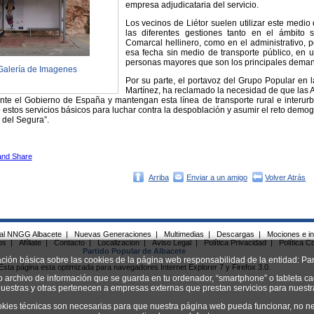
empresa adjudicataria del servicio.
Los vecinos de Liétor suelen utilizar este medio 
las diferentes gestiones tanto en el ámbito 
Comarcal hellinero, como en el administrativo, p
esa fecha sin medio de transporte público, en 
personas mayores que son los principales demand
Galería de Imagenes
Por su parte, el portavoz del Grupo Popular en l
Martínez, ha reclamado la necesidad de que las A
nte el Gobierno de España y mantengan esta línea de transporte rural e interur
 estos servicios básicos para luchar contra la despoblación y asumir el reto demog
a del Segura”.
Arriba
Enviar a un amigo
Volver Atrás
ial NNGG Albacete
|
Nuevas Generaciones
|
Multimedias
|
Descargas
|
Mociones e in
os
|
Afíliate
|
Contacto
|
Localizacion
|
Aviso Legal
|
Política Privacidad
|
Política C
Partido Popular de Albacete
ación básica sobre las cookies de la página web responsabilidad de la entidad: Par
Esta página esta optimizada para navegadores Internet Explorer 7 y Firefox 3.0.
o archivo de información que se guarda en tu ordenador, “smartphone” o tableta ca
uestras y otras pertenecen a empresas externas que prestan servicios para nuest
okies técnicas son necesarias para que nuestra página web pueda funcionar, no ne