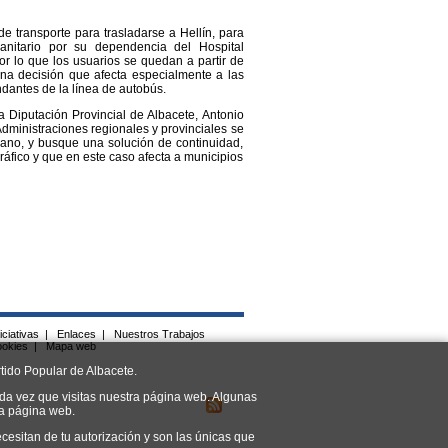
de transporte para trasladarse a Hellín, para
sanitario por su dependencia del Hospital
or lo que los usuarios se quedan a partir de
una decisión que afecta especialmente a las
antes de la línea de autobús.
a Diputación Provincial de Albacete, Antonio
dministraciones regionales y provinciales se
bano, y busque una solución de continuidad,
ráfico y que en este caso afecta a municipios
iciativas
|
Enlaces
|
Nuestros Trabajos
ookies
|
Mapa web
tido Popular de Albacete.
da vez que visitas nuestra página web. Algunas
ra página web.
cesitan de tu autorización y son las únicas que