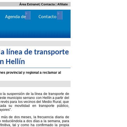
Área Extranet
|
Contacta
|
Afiliate
Agenda de
Contacto
Actos
la línea de transporte
n Hellín
nes provincial y regional a reclamar al
do la suspensión de la línea de transporte de
ste municipio serrano con Hellín a partir del
 revés para los vecinos del Medio Rural, que
ada su movilidad en transporte público,
ayores”.
más de dos meses, la frecuencia diaria de
o reduciéndola a dos días a la semana, para
initiva, tal y como ha confirmado la propia