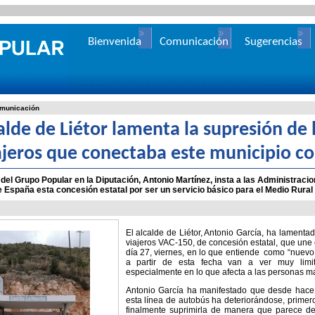
Bienvenida
Comunicación
Sugerencias
municación
calde de Liétor lamenta la supresión de 
ajeros que conectaba este municipio co
 del Grupo Popular en la Diputación, Antonio Martínez, insta a las Administracio
 España esta concesión estatal por ser un servicio básico para el Medio Rural
El alcalde de Liétor, Antonio García, ha lamenta
viajeros VAC-150, de concesión estatal, que une e
día 27, viernes, en lo que entiende como “nuevo
a partir de esta fecha van a ver muy limit
especialmente en lo que afecta a las personas m
Antonio García ha manifestado que desde hace 
esta línea de autobús ha deteriorándose, primer
finalmente suprimirla de manera que parece def