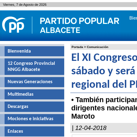
Viernes, 7 de Agosto de 2026
Bie
Portada
>
Comunicación
Bienvenida
El XI Congres
12 Congreso Provincial
sábado y será 
NNGG Albacete
Nuevas Generaciones
regional del 
Multimedias
• También participa
dirigentes naciona
Descargas
Maroto
Mociones e iniciativas
| 12-04-2018
Enlaces