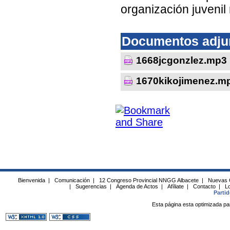
organización juvenil
Documentos adju
1668jcgonzlez.mp3
1670kikojimenez.m
Bienvenida
|
Comunicación
|
12 Congreso Provincial NNGG Albacete
|
Nuevas 
|
Sugerencias
|
Agenda de Actos
|
Afíliate
|
Contacto
|
Lo
Parti
Esta página esta optimizada pa