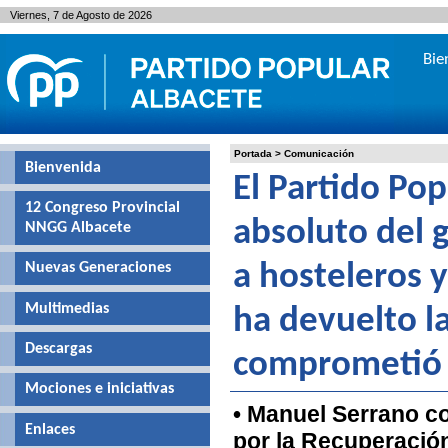
Viernes, 7 de Agosto de 2026
Bie
Portada
>
Comunicación
Bienvenida
El Partido Po
12 Congreso Provincial
absoluto del g
NNGG Albacete
Nuevas Generaciones
a hosteleros 
Multimedias
ha devuelto l
Descargas
comprometió e
Mociones e iniciativas
• Manuel Serrano c
Enlaces
por la Recuperació