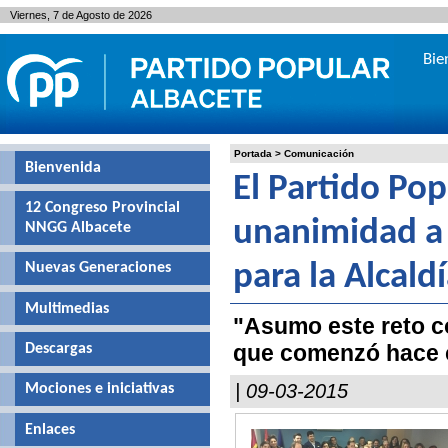
Viernes, 7 de Agosto de 2026
Bie
Portada
>
Comunicación
Bienvenida
El Partido Po
12 Congreso Provincial
unanimidad a
NNGG Albacete
Nuevas Generaciones
para la Alcald
Multimedias
"Asumo este reto c
que comenzó hace c
Descargas
| 09-03-2015
Mociones e iniciativas
Enlaces