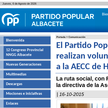
Jueves, 6 de Agosto de 2026
Bie
Portada
>
Comunicación
Bienvenida
El Partido Pop
12 Congreso Provincial
realizan volu
NNGG Albacete
Nuevas Generaciones
a la AECC de H
Multimedias
La ruta social, con
la directiva de la A
Descargas
| 16-10-2015
Mociones e iniciativas
Enlaces