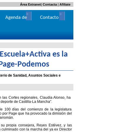
Área Extranet
|
Contacta
|
Afiliate
Agenda de
Contacto
Actos
Escuela+Activa es la
e Page-Podemos
terio de Sanidad, Asuntos Sociales e
 las Cortes regionales, Claudia Alonso, ha
deporte de Castilla-La Mancha”.
 100 días del comienzo de la legislatura
do por Page que ha provocado la dimisión del
harromán.
 su propia consejera, Reyes Estévez, y las
n culminado con la marcha del ya ex Director