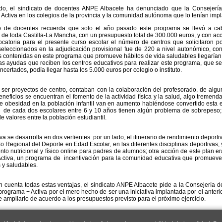
ado, el sindicato de docentes ANPE Albacete ha denunciado que la Consejería
Activa en los colegios de la provincia y la comunidad autónoma que lo tenían imp
to de docentes recuerda que solo el año pasado este programa se llevó a ca
de toda Castilla-La Mancha, con un presupuesto total de 300.000 euros, y con ac
ocatoria para el presente curso escolar el número de centros que solicitaron 
seleccionados en la adjudicación provisional fue de 220 a nivel autonómico, con
 contenidas en este programa que promueve hábitos de vida saludables llegarían 
s ayudas que reciben los centros educativos para realizar este programa, que se
certados, podía llegar hasta los 5.000 euros por colegio o instituto.
ser proyectos de centro, contaban con la colaboración del profesorado, de alg
eneficios se encuentran el fomento de la actividad física y la salud, algo treme
e obesidad en la población infantil van en aumento habiéndose convertido esta 
 de cada dos escolares entre 6 y 10 años tienen algún problema de sobrepeso; l
e valores entre la población estudiantil.
iva se desarrolla en dos vertientes: por un lado, el itinerario de rendimiento deporti
Regional del Deporte en Edad Escolar, en las diferentes disciplinas deportivas; 
to nutricional y físico online para padres de alumnos; otra acción de este plan e
tiva, un programa de incentivación para la comunidad educativa que promueve s
s y saludables.
 cuenta todas estas ventajas, el sindicato ANPE Albacete pide a la Consejería 
 programa + Activa por el mero hecho de ser una iniciativa implantada por el anteri
e ampliarlo de acuerdo a los presupuestos previsto para el próximo ejercicio.