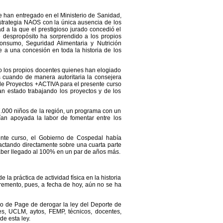
 han entregado en el Ministerio de Sanidad,
strategia NAOS con la única ausencia de los
 a la que el prestigioso jurado concedió el
 despropósito ha sorprendido a los propios
nsumo, Seguridad Alimentaria y Nutrición
 a una concesión en toda la historia de los
o los propios docentes quienes han elogiado
s cuando de manera autoritaria la consejera
 de Proyectos +ACTIVA para el presente curso
n estado trabajando los proyectos y de los
.000 niños de la región, un programa con un
ían apoyada la labor de fomentar entre los
sente curso, el Gobierno de Cospedal había
actando directamente sobre una cuarta parte
aber llegado al 100% en un par de años más.
a práctica de actividad física en la historia
remento, pues, a fecha de hoy, aún no se ha
no de Page de derogar la ley del Deporte de
bes, UCLM, aytos, FEMP, técnicos, docentes,
e esta ley.