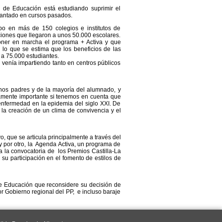
 de Educación está estudiando suprimir el
lantado en cursos pasados.
bo en más de 150 colegios e institutos de
ciones que llegaron a unos 50.000 escolares.
poner en marcha el programa + Activa y que
 lo que se estima que los beneficios de las
a 75.000 estudiantes.
 venía impartiendo tanto en centros públicos
unos padres y de la mayoría del alumnado, y
ndamente importante si tenemos en cuenta que
enfermedad en la epidemia del siglo XXI. De
a creación de un clima de convivencia y el
vo, que se articula principalmente a través del
y por otro, la Agenda Activa, un programa de
ra la convocatoria de los Premios Castilla-La
u participación en el fomento de estilos de
de Educación que reconsidere su decisión de
or Gobierno regional del PP, e incluso baraje