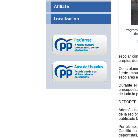
Afíliate
Localizacion
Programa 
de
escolar co
propios doc
Concretamen
fuerte imp
escolares e
Durante el
presupuesta
de toda la 
DEPORTE 
Además, ha 
de la regió
publicado l
Por último,
Castilla-La
deportistas