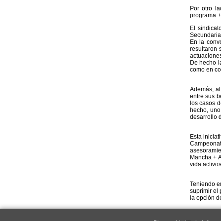
Por otro l
programa + 
El sindica
Secundaria 
En la conv
resultaron 
actuaciones
De hecho la
como en con
Además, al 
entre sus b
los casos d
hecho, uno
desarrollo d
Esta iniciat
Campeonato 
asesoramien
Mancha + Ac
vida activo
Teniendo en
suprimir el
la opción d