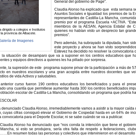
General del gobierno de Page”.
Claudia Alonso ha explicado que esta semana se
Asuntos Sociales e Igualdad los premios de la E
representantes de Castilla-La Mancha, comunidad
premio por el programa Escuela +ACTIVA. “Este
miembros de la AESAN, Agencia Estatal de Co
dirigido a colegios e Institutos
quienes no habían visto un desprecio tan grande
 la provincia de Albacete.
premios”.
Galería de Imagenes
Pero además, ha subrayado la diputada, han sid
este proyecto y ahora se han visto sorprendido
Estevez ha decidido no resolver la convocatoria
n la situación de desamparo que va a suponer en los centros educativos que ha
entes y equipos directivos a quienes les ha pillado por sorpresa.
te, la supresión de este programa supone privar de la participación a más de 57
acto en nuestros escolares y una gran acogida entre nuestros docentes que ve
stilos de vida Activos y saludables.
 anterior curso fueron 190 centros educativos los beneficiados y para el pre
do una cuantía que permitiese aumentar hasta 300 los centros beneficiados imp
población escolar de Castilla-La Mancha, consolidando un programa que podría h
ESCOLAR
denunciado Claudia Alonso, irremediablemente vamos a asistir a la mayor caída de l
n, cuyas cifras consiguió elevar el Gobierno de Cospedal hasta en un 64% de inc
a convocatoria para el Deporte Escolar, ni se sabe cuándo se va a publicar.
 Claudia Alonso ha denunciado que “nos consta la intención que tiene el gobier
 Mancha, si esto se produjera, sería otra falta de respeto a federaciones, clu
,……En resumen todas las personas y colectivos que intervinieron en el desarrollo d