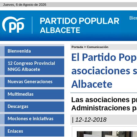
Jueves, 6 de Agosto de 2026
Bie
Portada
>
Comunicación
Bienvenida
El Partido Po
12 Congreso Provincial
asociaciones s
NNGG Albacete
Nuevas Generaciones
Albacete
Multimedias
Las asociaciones p
Administraciones par
Descargas
| 12-12-2018
Mociones e iniciativas
Enlaces