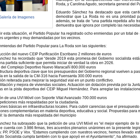
Roda, y Carolina Agudo, secretaria general del P
Eduardo Sánchez ha destacado que esta cantida
demostrar que La Roda no es una prioridad pa
Galería de Imagenes
además, se trata de “una partida repetida año t
demuestra que ignora por completo las necesidad
ir esta situación, el Partido Popular ha registrado ocho enmiendas por un total de 
es urgentes y muy demandadas por los vecinos.
miendas del Partido Popular para La Roda son las siguientes:
ción del nuevo CEIP Purificación Escribano 2 millones de euros
nchez ha recordado que “desde 2019 esta promesa del Gobierno socialista está 
na partida suficiente que permita iniciar de verdad la obra en 2026.
del Complejo Deportivo Nuevo Maracañí 800.000 euros
tructura deportiva clave que los presupuestos del Gobierno regional vuelven a pasa
 en la salida de la CM-316 hacia Fuensanta 300.000 euros
ión reiterada para mejorar la seguridad vial en un punto conflictivo.
tación y mejora de viviendas sociales. Actuación sin dotación prevista por la Junta
en la pista deportiva del CEIP Miguel Hernández. Para arreglar las instalacione
n de una UVI Móvil con Soporte Vital Avanzado 700.000 euros
peticiones más respaldadas por la ciudadanía.
nes básicas en infraestructuras locales. Para cubrir carencias que el presupuesto 
nes complementarias en materia deportiva, educativa y social. Propuestas para me
il: la demanda más respaldada del municipio
chez ha subrayado que la petición de una UVI Móvil es “el mejor ejemplo de lo que
 cuenta con 3.986 firmas, tres acuerdos plenarios unánimes en la presente legisla
s: PP, PSOE y Vox. “Estamos cumpliendo con nuestros vecinos; hemos llevado est
ido Socialista cumpla también con lo que apoyó en el Ayuntamiento”, ha afirmado.