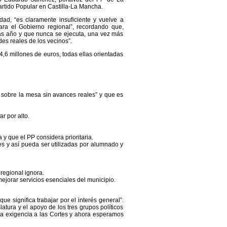
artido Popular en Castilla-La Mancha.
d, “es claramente insuficiente y vuelve a
ra el Gobierno regional”, recordando que,
ras año y que nunca se ejecuta, una vez más
es reales de los vecinos”.
4,6 millones de euros, todas ellas orientadas
sobre la mesa sin avances reales” y que es
r por alto.
 y que el PP considera prioritaria.
s y así pueda ser utilizadas por alumnado y
regional ignora.
jorar servicios esenciales del municipio.
 significa trabajar por el interés general”.
tura y el apoyo de los tres grupos políticos
a exigencia a las Cortes y ahora esperamos