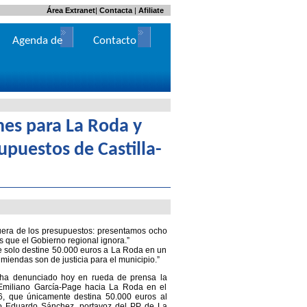
Área Extranet
|
Contacta
|
Afiliate
Agenda de
Contacto
Actos
nes para La Roda y
supuestos de Castilla-
uera de los presupuestos: presentamos ocho
 que el Gobierno regional ignora.”
solo destine 50.000 euros a La Roda en un
iendas son de justicia para el municipio.”
 ha denunciado hoy en rueda de prensa la
 Emiliano García-Page hacia La Roda en el
6, que únicamente destina 50.000 euros al
do Eduardo Sánchez, portavoz del PP de La