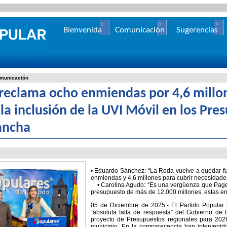
Bienvenida
Comunicación
Sugerencias
municación
 reclama ocho enmiendas por 4,6 millo
 la inclusión de la UVI Móvil en los Pre
ancha
• Eduardo Sánchez: “La Roda vuelve a quedar f
enmiendas y 4,6 millones para cubrir necesidades
• Carolina Agudo: “Es una vergüenza que Page 
presupuesto de más de 12.000 millones; estas enm
05 de Diciembre de 2025.- El Partido Popular
“absoluta falta de respuesta” del Gobierno de
proyecto de Presupuestos regionales para 202
municipio. En la comparecencia han interveni