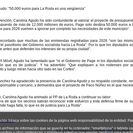
gudo: “50.000 euros para La Roda es una vergüenza”
vención, Carolina Agudo ha sido contundente al valorar el proyecto de presupuest
upuesto de más de 12.000 millones de euros, Page solo destina 50.000 euros a
e para 2026 vuelven a ignorar por completo las necesidades de este municipio”.
ecordado que muchas de las enmiendas registradas para 2026 “son las misma
el pasotismo del Gobierno socialista hacia La Roda”. Por lo que los diputados soc
antes que defender los intereses de su propia ciudad”.
I Móvil, Agudo ha lamentado que “ni el Gobierno de Page ni los diputados social
ón que es de justicia”. Y ha advertido: “Que expliquen a los rodenses por 
o y luego miran hacia otro lado en las Cortes”.
chez ha agradecido la presencia de Carolina Agudo y su respaldo constante, rem
esponsable y cercano, y demuestra que el proyecto de Paco Núñez es el que necesi
e, Carolina Agudo ha animado al PP de La Roda a continuar su labor:
ra de que los vecinos sabrán reconocer este esfuerzo y esta defensa firme de s
nde haga falta, lo que es de justicia para La Roda”.
ación básica sobre las cookies de la página web responsabilidad de la entidad: Par
o archivo de información que se guarda en tu ordenador, “smartphone” o tableta ca
Arriba
Enviar a un amigo
Volver Atrás
uestras y otras pertenecen a empresas externas que prestan servicios para nuest