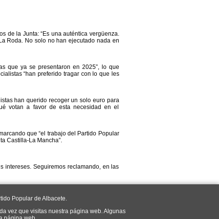
os de la Junta: “Es una auténtica vergüenza.
 La Roda. No solo no han ejecutado nada en
s que ya se presentaron en 2025”, lo que
ialistas “han preferido tragar con lo que les
istas han querido recoger un solo euro para
qué votan a favor de esta necesidad en el
arcando que “el trabajo del Partido Popular
ta Castilla-La Mancha”.
us intereses. Seguiremos reclamando, en las
tido Popular de Albacete.
da vez que visitas nuestra página web. Algunas
ra página web.