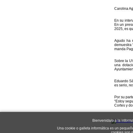
Carolina A
En su inter
En un pres
2025, es qu
Agudo ha r
demuestra “
manda Page 
Sobre la UV
una dotaci
Ayuntamient
Eduardo Sán
es serio, r
Por su part
“Estoy segu
Cortes y do
Bienvenida/o a la inform
Una cookie o galleta informática es un pequeñ
cookies son n