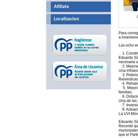
Afíliate
Localizacion
Para correg
a inversion
Las ocho en
1. Construc
Eduardo Sá
necesaria u
2. Mejora 
Una infraes
3. Rotonda
Reivindicac
4. Rehabili
5. Mejoras 
familias.
6. Dotació
Una de las 
7. Inversio
8. Actuacio
La UVI Móv
Eduardo Sán
Recordó que
municipale
que el Part