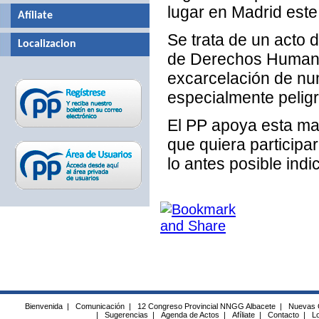
lugar en Madrid este
Afíliate
Se trata de un acto 
Localizacion
de Derechos Humanos
excarcelación de n
especialmente pelig
El PP apoya esta man
que quiera participa
lo antes posible ind
Bienvenida
|
Comunicación
|
12 Congreso Provincial NNGG Albacete
|
Nuevas 
|
Sugerencias
|
Agenda de Actos
|
Afíliate
|
Contacto
|
Lo