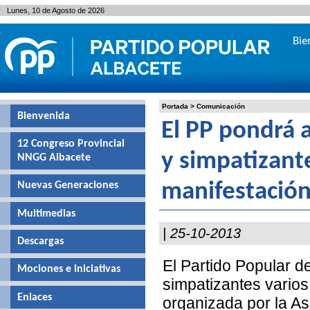
Lunes, 10 de Agosto de 2026
Bie
Portada
>
Comunicación
Bienvenida
El PP pondrá a
12 Congreso Provincial
y simpatizante
NNGG Albacete
Nuevas Generaciones
manifestación
Multimedias
| 25-10-2013
Descargas
El Partido Popular d
Mociones e iniciativas
simpatizantes varios
Enlaces
organizada por la As