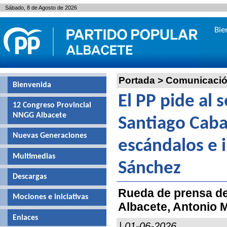
Sábado, 8 de Agosto de 2026
Bie
Portada
>
Comunicaci
Bienvenida
El PP pide al 
12 Congreso Provincial
NNGG Albacete
Santiago Caba
Nuevas Generaciones
escándalos e 
Multimedias
Sánchez
Descargas
Rueda de prensa de
Mociones e iniciativas
Albacete, Antonio M
Enlaces
| 01-06-2026