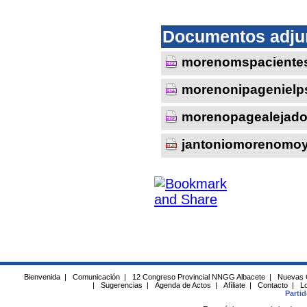
Documentos adju
morenomspacientes
morenonipagenielp
morenopagealejado
jantoniomorenomoy
Bienvenida
|
Comunicación
|
12 Congreso Provincial NNGG Albacete
|
Nuevas 
|
Sugerencias
|
Agenda de Actos
|
Afíliate
|
Contacto
|
Lo
Parti