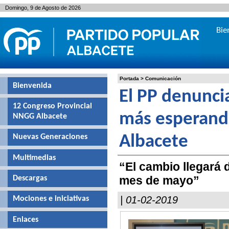
Domingo, 9 de Agosto de 2026
Bie
Portada
>
Comunicación
Bienvenida
El PP denunci
12 Congreso Provincial
más esperando
NNGG Albacete
Nuevas Generaciones
Albacete
Multimedias
“El cambio llegará 
mes de mayo”
Descargas
| 01-02-2019
Mociones e iniciativas
Enlaces