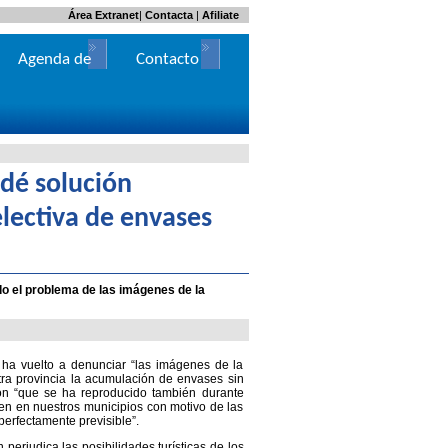
Área Extranet
|
Contacta
|
Afiliate
Agenda de
Contacto
Actos
 dé solución
electiva de envases
do el problema de las imágenes de la
 ha vuelto a denunciar “las imágenes de la
ra provincia la acumulación de envases sin
ión “que se ha reproducido también durante
n en nuestros municipios con motivo de las
perfectamente previsible”.
erjudica las posibilidades turísticas de los