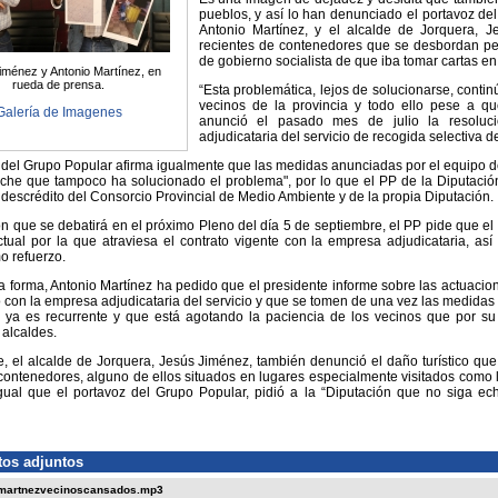
pueblos, y así lo han denunciado el portavoz del
Antonio Martínez, y el alcalde de Jorquera, 
recientes de contenedores que se desbordan pe
de gobierno socialista de que iba tomar cartas en
iménez y Antonio Martínez, en
rueda de prensa.
“Esta problemática, lejos de solucionarse, contin
vecinos de la provincia y todo ello pese a que
Galería de Imagenes
anunció el pasado mes de julio la resoluci
adjudicataria del servicio de recogida selectiva 
 del Grupo Popular afirma igualmente que las medidas anunciadas por el equipo d
rche que tampoco ha solucionado el problema", por lo que el PP de la Diputació
descrédito del Consorcio Provincial de Medio Ambiente y de la propia Diputación.
n que se debatirá en el próximo Pleno del día 5 de septiembre, el PP pide que e
ctual por la que atraviesa el contrato vigente con la empresa adjudicataria, as
o refuerzo.
 forma, Antonio Martínez ha pedido que el presidente informe sobre las actuacione
o con la empresa adjudicataria del servicio y que se tomen de una vez las medidas c
 ya es recurrente y que está agotando la paciencia de los vecinos que por s
 alcaldes.
e, el alcalde de Jorquera, Jesús Jiménez, también denunció el daño turístico qu
 contenedores, alguno de ellos situados en lugares especialmente visitados como
igual que el portavoz del Grupo Popular, pidió a la “Diputación que no siga e
os adjuntos
martnezvecinoscansados.mp3