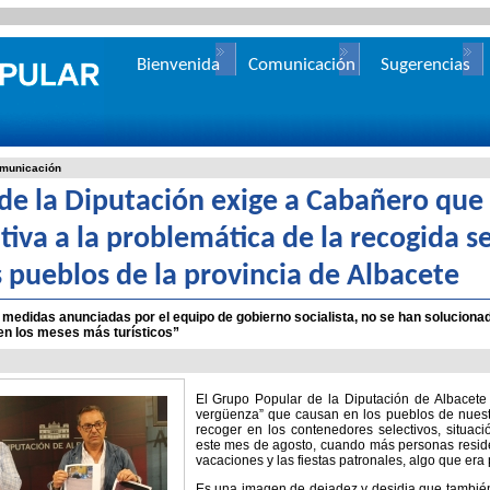
Bienvenida
Comunicación
Sugerencias
municación
 de la Diputación exige a Cabañero que
itiva a la problemática de la recogida s
s pueblos de la provincia de Albacete
 medidas anunciadas por el equipo de gobierno socialista, no se han soluciona
en los meses más turísticos”
El Grupo Popular de la Diputación de Albacete
vergüenza” que causan en los pueblos de nuest
recoger en los contenedores selectivos, situac
este mes de agosto, cuando más personas reside
vacaciones y las fiestas patronales, algo que era 
Es una imagen de dejadez y desidia que también p