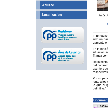
Afíliate
Localizacion
Jesús J
El portavoz
sido un pa
aumenta el 
En la moció
situación a
Tragsa com
De la misma
del contrat
asunto que
respectivos
Por su part
junto a los
lo que al 
definitiva”.
Document
1093a