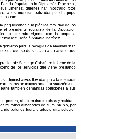
 Partido Popular en la Diputación Provincial,
Jesús Jiménez, quienes han mostrado fotos
se a los anuncios realizados por el equipo
 el asunto.
úa perjudicando a la práctica totalidad de los
 el presidente socialista de la Diputación
ón del contrato vigente con la empresa
de envases”, señaló Antonio Martínez.
e gobierno para la recogida de envases "han
n exige que se dé solución a un asunto que
l presidente Santiago Cabañero informe de la
í como de los servicios que viene prestando
s administrativos llevadas para la rescisión
orrectoras definitivas para dar solución a un
u parte también demandas soluciones a sus
e se genera, al acumularse bolsas y residuos
 las murallas almohades de su municipio, por
chando balones fuera y adopte una solución