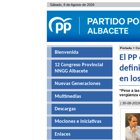
Sábado, 8 de Agosto de 2026
Portada
>
Co
Bienvenida
El PP
12 Congreso Provincial
defin
NNGG Albacete
en lo
Nuevas Generaciones
“Pese a las
vergüenza 
Multimedias
| 30-08-2019
Descargas
Mociones e iniciativas
Enlaces