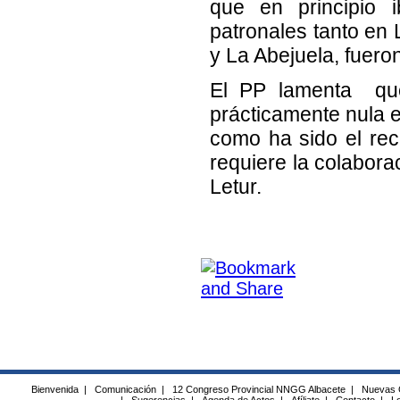
que en principio i
patronales tanto en
y La Abejuela, fuer
El PP lamenta que 
prácticamente nula 
como ha sido el reci
requiere la colabora
Letur.
Bienvenida
|
Comunicación
|
12 Congreso Provincial NNGG Albacete
|
Nuevas 
|
Sugerencias
|
Agenda de Actos
|
Afíliate
|
Contacto
|
Lo