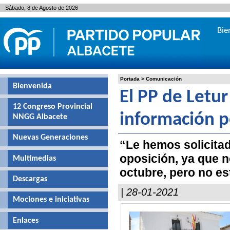
Sábado, 8 de Agosto de 2026
Bie
Portada
>
Comunicación
Bienvenida
El PP de Letur
12 Congreso Provincial
información po
NNGG Albacete
Nuevas Generaciones
“Le hemos solicitad
oposición, ya que 
Multimedias
octubre, pero no est
Descargas
| 28-01-2021
Mociones e iniciativas
Enlaces