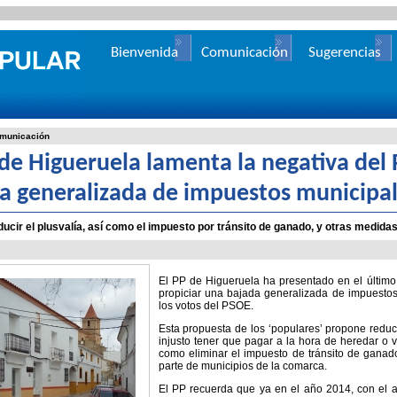
Bienvenida
Comunicación
Sugerencias
municación
 de Higueruela lamenta la negativa del 
a generalizada de impuestos municipa
ucir el plusvalía, así como el impuesto por tránsito de ganado, y otras medidas 
El PP de Higueruela ha presentado en el últim
propiciar una bajada generalizada de impuesto
los votos del PSOE.
Esta propuesta de los ‘populares’ propone reduc
injusto tener que pagar a la hora de heredar o v
como eliminar el impuesto de tránsito de gana
parte de municipios de la comarca.
El PP recuerda que ya en el año 2014, con el a