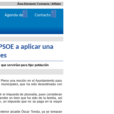
Área Extranet
|
Contacta
|
Afiliate
Agenda de
Contacto
Actos
PSOE a aplicar una
les
que servirían para fijar población
o Pleno una moción en el Ayuntamiento para
s municipales, que ha sido desestimada con
ir el impuesto de plusvalía, pues consideran
ender un bien que ha sido de la familia, así
do, un impuesto que no se paga en la mayor
nterior alcalde Óscar Tomás, ya se tomaran