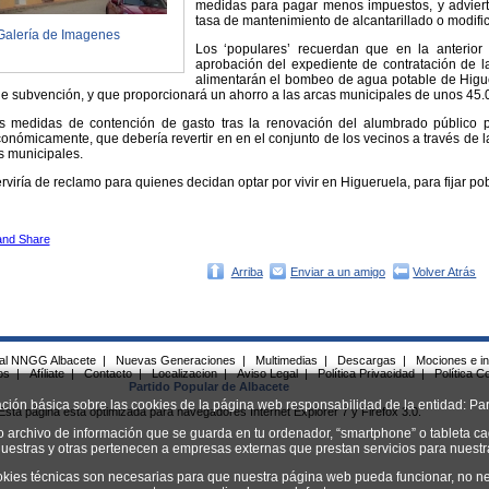
medidas para pagar menos impuestos, y adviert
tasa de mantenimiento de alcantarillado o modifica
Galería de Imagenes
Los ‘populares’ recuerdan que en la anterio
aprobación del expediente de contratación de l
alimentarán el bombeo de agua potable de Higue
de subvención, y que proporcionará un ahorro a las arcas municipales de unos 45.
as medidas de contención de gasto tras la renovación del alumbrado público p
nómicamente, que debería revertir en en el conjunto de los vecinos a través de 
os municipales.
viría de reclamo para quienes decidan optar por vivir en Higueruela, para fijar pob
Arriba
Enviar a un amigo
Volver Atrás
ial NNGG Albacete
|
Nuevas Generaciones
|
Multimedias
|
Descargas
|
Mociones e in
os
|
Afíliate
|
Contacto
|
Localizacion
|
Aviso Legal
|
Política Privacidad
|
Política C
Partido Popular de Albacete
ación básica sobre las cookies de la página web responsabilidad de la entidad: Par
Esta página esta optimizada para navegadores Internet Explorer 7 y Firefox 3.0.
o archivo de información que se guarda en tu ordenador, “smartphone” o tableta ca
uestras y otras pertenecen a empresas externas que prestan servicios para nuest
okies técnicas son necesarias para que nuestra página web pueda funcionar, no ne