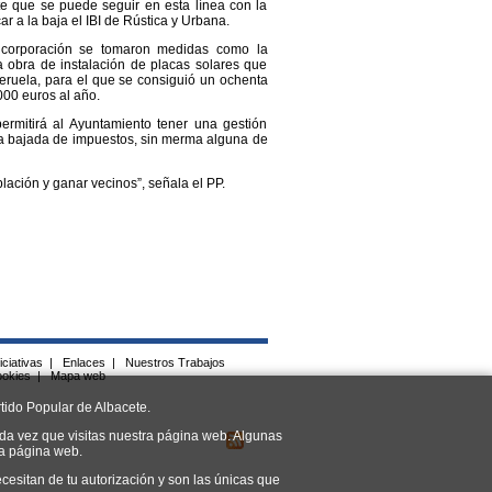
e que se puede seguir en esta línea con la
r a la baja el IBI de Rústica y Urbana.
r corporación se tomaron medidas como la
a obra de instalación de placas solares que
ruela, para el que se consiguió un ochenta
000 euros al año.
ermitirá al Ayuntamiento tener una gestión
la bajada de impuestos, sin merma alguna de
lación y ganar vecinos”, señala el PP.
iciativas
|
Enlaces
|
Nuestros Trabajos
ookies
|
Mapa web
tido Popular de Albacete.
da vez que visitas nuestra página web. Algunas
ra página web.
cesitan de tu autorización y son las únicas que