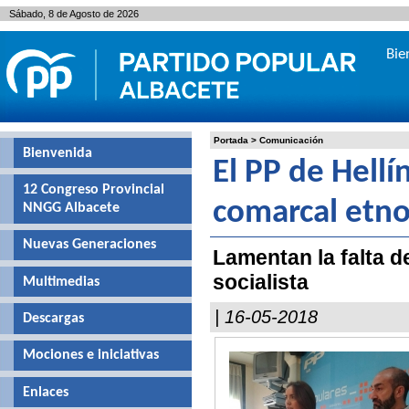
Sábado, 8 de Agosto de 2026
Bie
Portada
>
Comunicación
Bienvenida
El PP de Hellí
12 Congreso Provincial
comarcal etno
NNGG Albacete
Nuevas Generaciones
Lamentan la falta d
socialista
Multimedias
| 16-05-2018
Descargas
Mociones e iniciativas
Enlaces