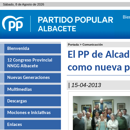
Sábado, 8 de Agosto de 2026
Bie
Portada
>
Comunicación
Bienvenida
El PP de Alca
12 Congreso Provincial
como nueva p
NNGG Albacete
Nuevas Generaciones
| 15-04-2013
Multimedias
Descargas
Mociones e iniciativas
Enlaces