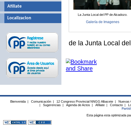
Afíliate
La Junta Local del PP de Alcadozo.
Localizacion
Galería de Imagenes
de la Junta Local del
Bienvenida
|
Comunicación
|
12 Congreso Provincial NNGG Albacete
|
Nuevas 
|
Sugerencias
|
Agenda de Actos
|
Afíliate
|
Contacto
|
Lo
Parti
Esta página esta optimizada pa