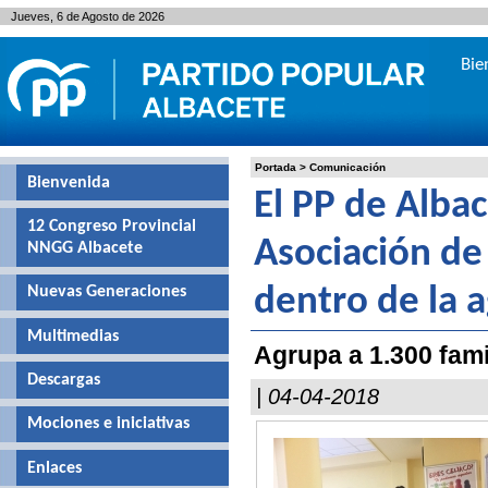
Jueves, 6 de Agosto de 2026
Bie
Portada
>
Comunicación
Bienvenida
El PP de Alba
12 Congreso Provincial
Asociación de
NNGG Albacete
Nuevas Generaciones
dentro de la a
Multimedias
Agrupa a 1.300 fami
Descargas
| 04-04-2018
Mociones e iniciativas
Enlaces