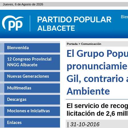
Jueves, 6 de Agosto de 2026
Bie
Portada
>
Comunicación
Bienvenida
El Grupo Popul
12 Congreso Provincial
pronunciamien
NNGG Albacete
Nuevas Generaciones
Gil, contrario
Multimedias
Ambiente
Descargas
El servicio de reco
Mociones e iniciativas
licitación de 2,6 m
Enlaces
| 31-10-2016