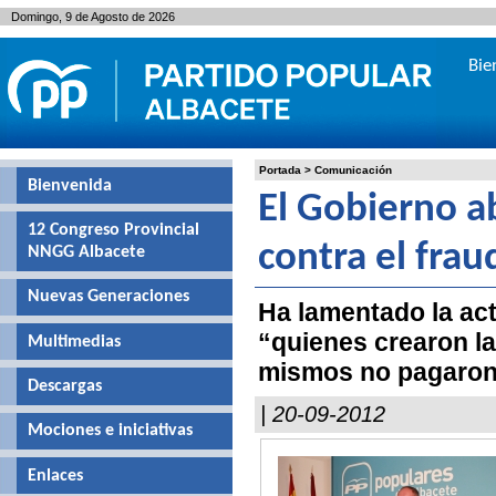
Domingo, 9 de Agosto de 2026
Bie
Portada
>
Comunicación
Bienvenida
El Gobierno ab
12 Congreso Provincial
contra el fraud
NNGG Albacete
Nuevas Generaciones
Ha lamentado la act
“quienes crearon la
Multimedias
mismos no pagaro
Descargas
| 20-09-2012
Mociones e iniciativas
Enlaces