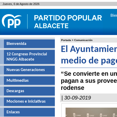
Jueves, 6 de Agosto de 2026
Bie
Portada
>
Comunicación
Bienvenida
El Ayuntamien
12 Congreso Provincial
medio de pago
NNGG Albacete
Nuevas Generaciones
“Se convierte en un
pagan a sus proveed
Multimedias
rodense
Descargas
| 30-09-2019
Mociones e iniciativas
Enlaces