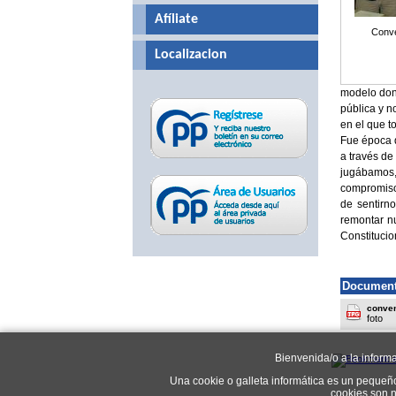
Afíliate
Conve
Localizacion
modelo dond
pública y n
en el que t
Fue época d
a través de
jugábamos,
compromisos
de sentirn
remontar n
Constitucio
Document
conven
foto
Bienvenida/o a la inform
Una cookie o galleta informática es un pequeñ
cookies son n