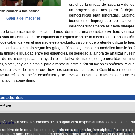
era el de la unidad de España y de los
un proyecto que nos permitió dejar 
nio solidario a tres bandas.
democráticas eran ignoradas. Supimos
Galería de Imagenes
fuertemente impregnado por conside
derechos fundamentales fuese siempre 
e la participación de los ciudadanos, dentro de una sociedad civil libre y crítica,
o sólo un centro ideal de imputación y legitimación de la misma. Una Constituci
odos cabemos y en el que nadie esta excluido, salvo el que pretende utilizar la fu
e cambios, de crisis según los griegos .Y conseguimos una modélica transición. 
 la unidad e igualdad entre los españoles, de seriedad a la hora de analizar nuestr
 de no menospreciar la ayuda e iniciativa de nadie, de generosidad en mo
, sirvan, hoy, de ejemplo para afrontar nuestra difícil situación económica. Y 
os orgullosos, lo mismo que hoy nos sentimos de nuestra Constitución, de nue
uestra crítica situación económica y de devolver la sonrisa a los millones de
nal a un trabajo digno.
os adjuntos
io1.jpg
ación básica sobre las cookies de la página web responsabilidad de la entidad: Par
o archivo de información que se guarda en tu ordenador, “smartphone” o tableta ca
Arriba
Enviar a un amigo
Volver Atrás
uestras y otras pertenecen a empresas externas que prestan servicios para nuest