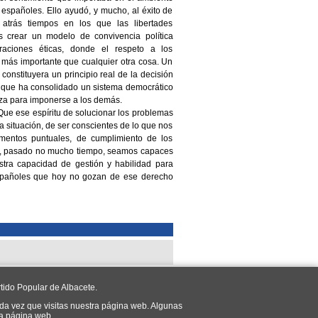
 españoles. Ello ayudó, y mucho, al éxito de
atrás tiempos en los que las libertades
 crear un modelo de convivencia política
raciones éticas, donde el respeto a los
más importante que cualquier otra cosa. Un
 constituyera un principio real de la decisión
ón que ha consolidado un sistema democrático
erza para imponerse a los demás.
Que ese espíritu de solucionar los problemas
a situación, de ser conscientes de lo que nos
mentos puntuales, de cumplimiento de los
que, pasado no mucho tiempo, seamos capaces
stra capacidad de gestión y habilidad para
 españoles que hoy no gozan de ese derecho
tido Popular de Albacete.
da vez que visitas nuestra página web. Algunas
ra página web.