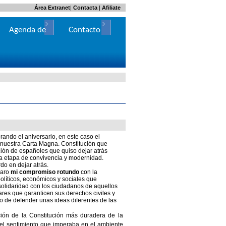
Área Extranet
|
Contacta
|
Afiliate
Agenda de
Contacto
Actos
do el aniversario, en este caso el
 nuestra Carta Magna. Constitución que
ión de españoles que quiso dejar atrás
va etapa de convivencia y modernidad.
do en dejar atrás.
laro
mi compromiso rotundo
con la
olíticos, económicos y sociales que
solidaridad con los ciudadanos de aquellos
res que garanticen sus derechos civiles y
 de defender unas ideas diferentes de las
ión de la Constitución más duradera de la
e el sentimiento que imperaba en el ambiente