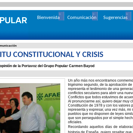
Bienvenida
Comunicación
Sugerencias
municación
ITU CONSTITUCIONAL Y CRISIS
 opinión de la Portavoz del Grupo Popular Carmen Bayod
Un año más nos encontramos conmemoran
trigésimo segundo, de la aprobación de
representa el testimonio de una generac
conflictos seculares para abrir una nue
Conflictos que todos estuvimos de acuer
Al pronunciarme así, quiero dejar muy c
Constitución de 1978 y con los valores p
representa y expresar, una vez más, mi 
pueblos que no disponen de leyes simila
que son perseguidos por el simple hecho
oficiales.
Recordando aquellos días de elaborac
historia de España, quiero resaltar qu