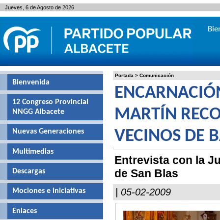
Jueves, 6 de Agosto de 2026
Bie
Portada
>
Comunicación
Bienvenida
ENCARNACIÓ
12 Congreso Provincial
MARTÍN RECO
NNGG Albacete
Nuevas Generaciones
VECINOS DE 
Multimedias
Entrevista con la Ju
de San Blas
Descargas
| 05-02-2009
Mociones e iniciativas
Enlaces