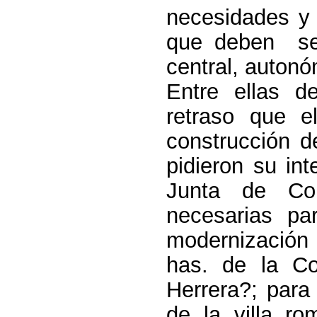
necesidades y 
que deben ser
central, autonó
Entre ellas d
retraso que e
construcción d
pidieron su in
Junta de Com
necesarias pa
modernización
has. de la C
Herrera?; para
de la villa r