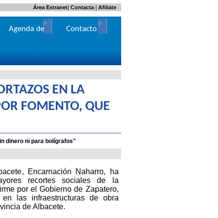
Área Extranet
|
Contacta
|
Afiliate
Agenda de
Contacto
Actos
ORTAZOS EN LA
POR FOMENTO, QUE
n dinero ni para bolígrafos"
acete, Encarnación Naharro, ha
yores recortes sociales de la
irme por el Gobierno de Zapatero,
en las infraestructuras de obra
vincia de Albacete.