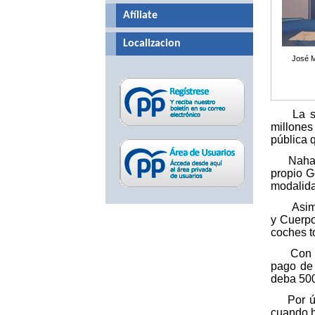
Afíliate
Localizacion
José M
La sena
millone
pública 
Naharro 
propio G
modalida
Asimis
y Cuerpo
coches to
Con todo
pago de 
deba 500
Por últi
cuando h