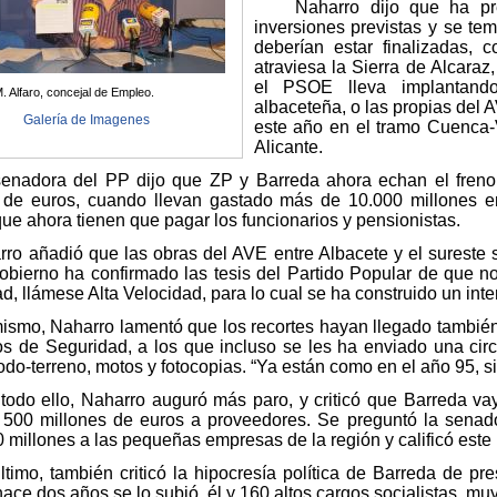
Naharro dijo que ha preg
inversiones previstas y se te
deberían estar finalizadas,
atraviesa la Sierra de Alcaraz
el PSOE lleva implantand
. Alfaro, concejal de Empleo.
albaceteña, o las propias del
Galería de Imagenes
este año en el tramo Cuenca-
Alicante.
dora del PP dijo que ZP y Barreda ahora echan el freno e
s de euros, cuando llevan gastado más de 10.000 millones 
que ahora tienen que pagar los funcionarios y pensionistas.
añadió que las obras del AVE entre Albacete y el sureste s
obierno ha confirmado las tesis del Partido Popular de que no
d, llámese Alta Velocidad, para lo cual se ha construido un int
mo, Naharro lamentó que los recortes hayan llegado también 
s de Seguridad, a los que incluso se les ha enviado una circu
do-terreno, motos y fotocopias. “Ya están como en el año 95, sin
 ello, Naharro auguró más paro, y criticó que Barreda vaya
500 millones de euros a proveedores. Se preguntó la senad
 millones a las pequeñas empresas de la región y calificó est
mo, también criticó la hipocresía política de Barreda de pre
ace dos años se lo subió, él y 160 altos cargos socialistas, mu