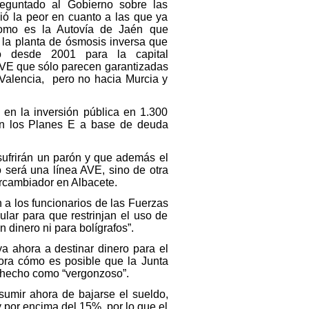
untado al Gobierno sobre las
mió la peor en cuanto a las que ya
 como es la Autovía de Jaén que
, la planta de ósmosis inversa que
o desde 2001 para la capital
 AVE que sólo parecen garantizadas
Valencia, pero no hacia Murcia y
n la inversión pública en 1.300
en los Planes E a base de deuda
ufrirán un parón y que además el
 será una línea AVE, sino de otra
ercambiador en Albacete.
a los funcionarios de las Fuerzas
lar para que restrinjan el uso de
 dinero ni para bolígrafos”.
 ahora a destinar dinero para el
ora cómo es posible que la Junta
e hecho como “vergonzoso”.
sumir ahora de bajarse el sueldo,
y por encima del 15%, por lo que el