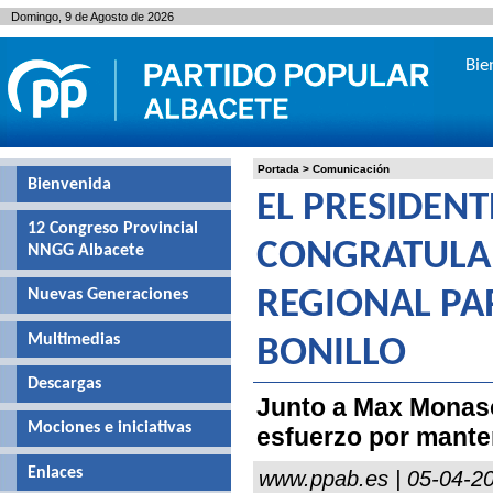
Domingo, 9 de Agosto de 2026
Bie
Portada
>
Comunicación
Bienvenida
EL PRESIDENT
12 Congreso Provincial
CONGRATULA 
NNGG Albacete
Nuevas Generaciones
REGIONAL PA
Multimedias
BONILLO
Descargas
Junto a Max Monaso
Mociones e iniciativas
esfuerzo por manten
Enlaces
www.ppab.es | 05-04-2