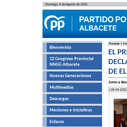
Domingo, 9 de Agosto de 2026
Portada
>
Co
Bienvenida
EL P
12 Congreso Provincial
DECL
NNGG Albacete
DE E
Nuevas Generaciones
Junto a Max
Multimedias
| 05-04-2011
Descargas
Mociones e iniciativas
Enlaces