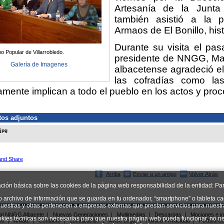
Artesanía de
la Junta
también asistió a la p
Armaos de El Bonillo, his
Durante su visita el pas
o Popular de Villarrobledo.
presidente de NNGG, Max
Galería de Imagenes
albacetense agradeció el
las cofradías como l
amente implican a todo el pueblo en los actos y pr
os adjuntos
.jpg
Arriba
Enviar a un amigo
Volver Atrás
ación básica sobre las cookies de la página web responsabilidad de la entidad: Par
o archivo de información que se guarda en tu ordenador, “smartphone” o tableta ca
uestras y otras pertenecen a empresas externas que prestan servicios para nuest
ial NNGG Albacete
|
Nuevas Generaciones
|
Multimedias
|
Descargas
|
Mociones e in
okies técnicas son necesarias para que nuestra página web pueda funcionar, no ne
os
|
Afíliate
|
Contacto
|
Localizacion
|
Aviso Legal
|
Política Privacidad
|
Política C