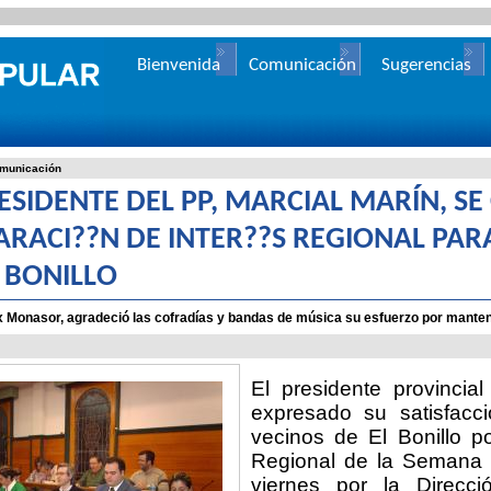
Bienvenida
Comunicación
Sugerencias
municación
RESIDENTE DEL PP, MARCIAL MARÍN, S
ARACI??N DE INTER??S REGIONAL PA
L BONILLO
 Monasor, agradeció las cofradías y bandas de música su esfuerzo por mantene
El presidente provincia
expresado su satisfacc
vecinos de El Bonillo po
Regional de
la Semana
viernes por
la Direcci