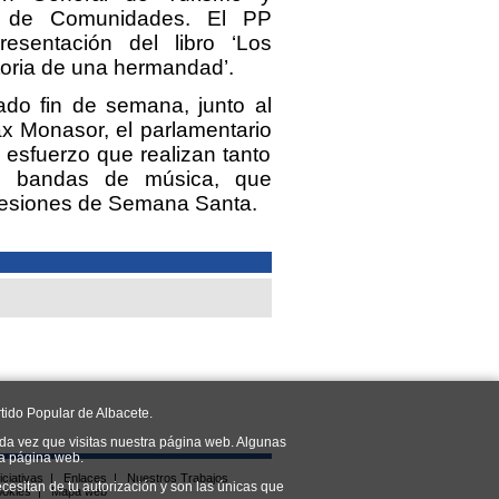
de Comunidades. El PP
resentación del libro ‘Los
toria de una hermandad’.
ado fin de semana, junto al
 Monasor, el parlamentario
 esfuerzo que realizan tanto
as bandas de música, que
ocesiones de Semana Santa.
tido Popular de Albacete.
da vez que visitas nuestra página web. Algunas
ra página web.
iciativas
|
Enlaces
|
Nuestros Trabajos
cesitan de tu autorización y son las únicas que
ookies
|
Mapa web