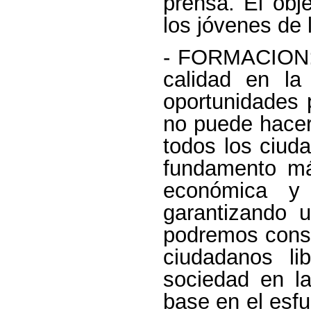
prensa. El obje
los jóvenes de 
- FORMACION: 
calidad en l
oportunidades 
no puede hacer
todos los ciud
fundamento má
económica y 
garantizando 
podremos conse
ciudadanos l
sociedad en l
base en el esf