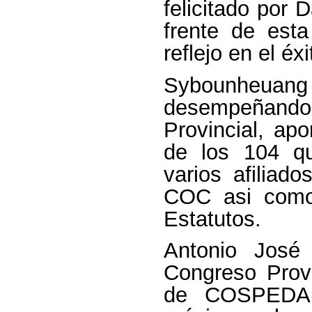
felicitado por 
frente de est
reflejo en el é
Sybounheuang
desempeñando
Provincial, ap
de los 104 q
varios afiliad
COC asi como
Estatutos.
Antonio José
Congreso Provi
de COSPEDAL 