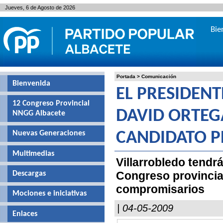
Jueves, 6 de Agosto de 2026
Bie
Portada
>
Comunicación
Bienvenida
EL PRESIDEN
12 Congreso Provincial
DAVID ORTEG
NNGG Albacete
Nuevas Generaciones
CANDIDATO P
Multimedias
Villarrobledo tendr
Congreso provincia
Descargas
compromisarios
Mociones e iniciativas
| 04-05-2009
Enlaces