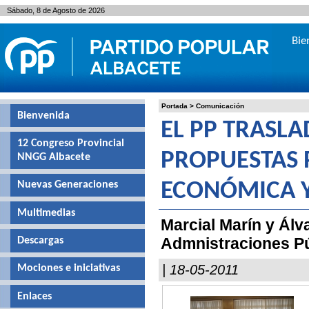
Sábado, 8 de Agosto de 2026
Bie
Portada
>
Comunicación
Bienvenida
EL PP TRASLA
12 Congreso Provincial
PROPUESTAS 
NNGG Albacete
Nuevas Generaciones
ECONÓMICA Y
Multimedias
Marcial Marín y Ál
Admnistraciones Púb
Descargas
| 18-05-2011
Mociones e iniciativas
Enlaces