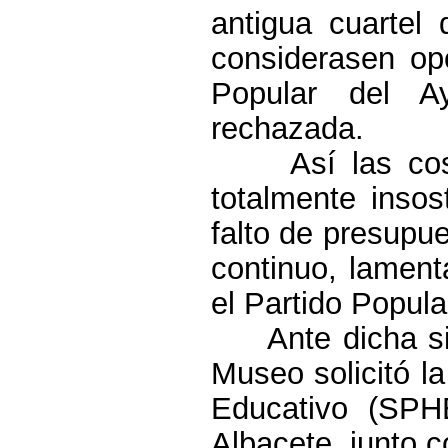
antigua cuartel
considerasen op
Popular del A
rechazada.
Así las co
totalmente insos
falto de presupu
continuo, lamen
el Partido Popula
Ante dicha s
Museo solicitó la
Educativo (SPH
Albacete, junto c