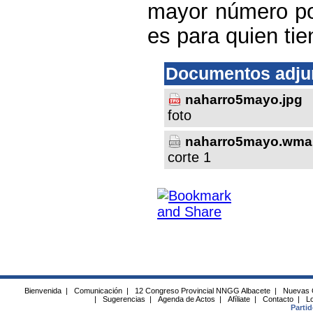
mayor número pos
es para quien tie
Documentos adju
naharro5mayo.jpg
foto
naharro5mayo.wma
corte 1
Bienvenida
|
Comunicación
|
12 Congreso Provincial NNGG Albacete
|
Nuevas 
|
Sugerencias
|
Agenda de Actos
|
Afíliate
|
Contacto
|
Lo
Parti