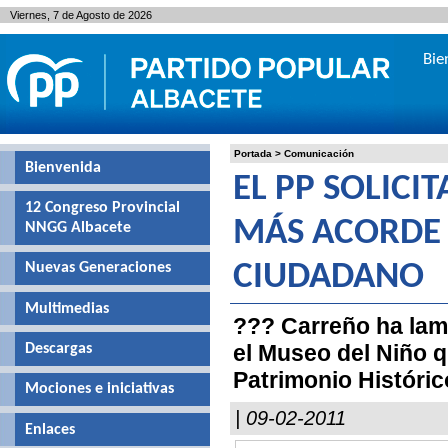
Viernes, 7 de Agosto de 2026
Bie
Portada
>
Comunicación
Bienvenida
EL PP SOLIC
12 Congreso Provincial
MÁS ACORDE 
NNGG Albacete
Nuevas Generaciones
CIUDADANO
Multimedias
??? Carreño ha lam
el Museo del Niño q
Descargas
Patrimonio Históric
Mociones e iniciativas
| 09-02-2011
Enlaces