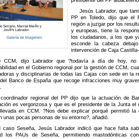
Jesús Labrador, que tambié
PP en Toledo, dijo que el 
región a juzgar por los resul
io Serrano, Marcial MarÃ­n y
y europeas, tiene la respon
JesÃºs Labrador.
los ciudadanos, a los que y
Galería de Imagenes
esconde la cabeza debajo
intervención de Caja Castill
, dijo Labrador que ?todavía a día de hoy, no ha
bilidad en el Gobierno regional por la gestión de CCM, cu
doras y disciplinarias de todas las Cajas con sede en la 
 del Banco de España que recoge infracciones muy graves
.
dinador regional del PP dijo que la actuación de Ba
ación es vergonzosa y que es el presidente de la Junta el r
 llevada en CCM. ?Nos debe explicar porqué permitió la
n unas pocas personas de su entorno?, añadió.
o Seseña, Jesús Labrador indicó que hace falta sabe
ad los PAUs de Seseña, permitiendo mastodónticas con