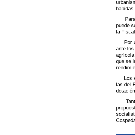
urbanis
habidas 
Para es
puede se
la Fisca
Por su 
ante los
agrícola
que se i
rendimie
Los dir
las del 
dotación
Tanto M
propuest
sociali
Cospeda