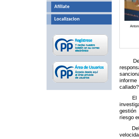
Afíliate
Localizacion
Anton
De CCM
responsa
sanciona
informe
callado?
El coor
investig
gestión
riesgo e
Del cas
velocid