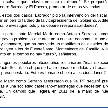
mo salvaje que todavía no está explicado?. Se preguntó 
entre Barreda y El Pocero, promotor de estas viviendas.
tos dos casos, Labrador pidió la intervención del fisc
r un perrito faldero de la vicepresidenta del Gobierno. A di
lía lo investigue todo y se depuren responsabilidades?.
parte, tanto Marcial Marín como Antonio Serrano, lamen
 graves problemas que afectan a nuestra economía, y uno d
 y ganadero, que ha motivado un manifiesto de alcaldes del
ncluyen a los de Fuenteálamo, Montealegre del Castillo, Vi
nto en el campo no hay futuro?, señalaron.
igentes populares albaceteños reclamaron ?más solucio
Pacto Social, en el que se han retomado medidas ya fracasa
 presupuestaria. Esto es tomarle el pelo a los ciudadanos?,
arín como Serrano aseguraron que ?el PP seguirá prese
as a una sociedad castellano-manchegas que necesitan aire
sta. Un cambio que llegará en 2011 de la mano de nues
l?.