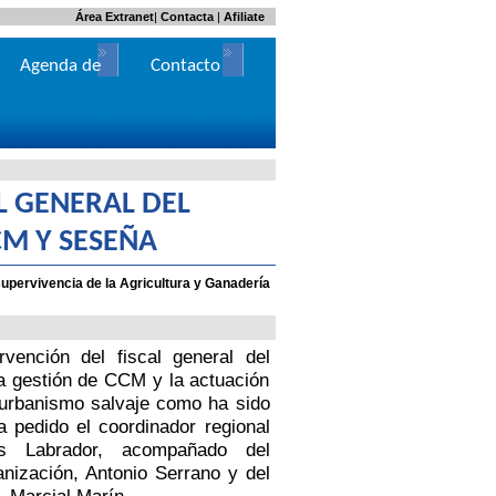
Área Extranet
|
Contacta
|
Afiliate
Agenda de
Contacto
Actos
AL GENERAL DEL
CM Y SESEÑA
upervivencia de la Agricultura y Ganadería
rvención del fiscal general del
la gestión de CCM y la actuación
 urbanismo salvaje como ha sido
a pedido el coordinador regional
ús Labrador, acompañado del
anización, Antonio Serrano y del
, Marcial Marín.