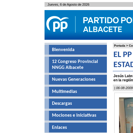
Jueves, 6 de Agosto de 2026
Portada
>
Co
Bienvenida
EL PP
12 Congreso Provincial
ESTA
NNGG Albacete
Jesús Labra
Nuevas Generaciones
en la regió
| 06-08-2009
Multimedias
Descargas
Mociones e iniciativas
Enlaces