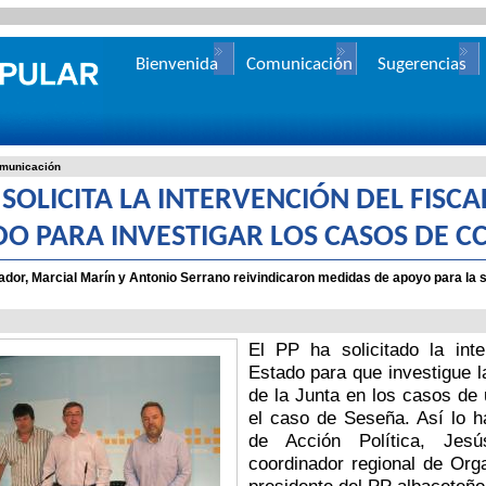
Bienvenida
Comunicación
Sugerencias
municación
 SOLICITA LA INTERVENCIÓN DEL FISC
DO PARA INVESTIGAR LOS CASOS DE C
dor, Marcial Marín y Antonio Serrano reivindicaron medidas de apoyo para la s
n
El PP ha solicitado la inte
Estado para que investigue 
de la Junta en los casos de
el caso de Seseña. Así lo h
de Acción Política, Jes
coordinador regional de Org
presidente del PP albaceteño