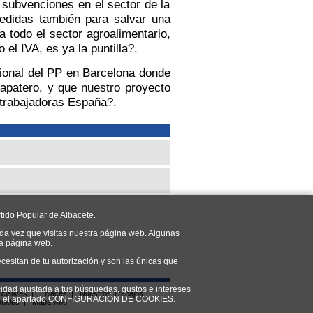
subvenciones en el sector de la
edidas también para salvar una
a todo el sector agroalimentario,
el IVA, es ya la puntilla?.
onal del PP en Barcelona donde
Zapatero, y que nuestro proyecto
 trabajadoras España?.
tido Popular de Albacete.
da vez que visitas nuestra página web. Algunas
ra página web.
cesitan de tu autorización y son las únicas que
cidad ajustada a tus búsquedas, gustos e intereses
iciativas
|
Enlaces
|
Nuestros Trabajos
do en el apartado CONFIGURACIÓN DE COOKIES.
ookies
|
Mapa web