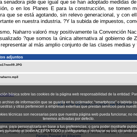
 senadora pide que igual que se han adoptado medidas de 
ión, o en los Planes E para la construcción, se tomen m
ura que se está agotando, sin relevo generacional, y con ell
rtante en nuestra industria. ?Y la subida de impuestos, como 
o, Naharro valoró muy positivamente la Convención Naci
sualizado ?que somos la única alternativa al gobierno de 
 representar al más amplio conjunto de las clases medias y
os adjuntos
ro17nov09.JPG
naharro.mp3
ación básica sobre las cookies de la página web responsabilidad de la entidad: Par
o archivo de información que se guarda en tu ordenador, “smartphone” o tableta ca
Arriba
Enviar a un amigo
Volver Atrás
uestras y otras pertenecen a empresas externas que prestan servicios para nuest
okies técnicas son necesarias para que nuestra página web pueda funcionar, no ne
tenemos activadas por defecto.
ágina, para personalizarla en base a tus preferencias, o para poder mostrarte publi
ial NNGG Albacete
|
Nuevas Generaciones
|
Multimedias
|
Descargas
|
Mociones e in
kies pulsando el botón ACEPTA TODO o configurarlas o rechazar su uso clican
os
|
Afíliate
|
Contacto
|
Localizacion
|
Aviso Legal
|
Política Privacidad
|
Política C
Partido Popular de Albacete