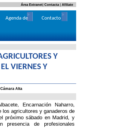
Área Extranet
|
Contacta
|
Afiliate
Agenda de
Contacto
Actos
AGRICULTORES Y
EL VIERNES Y
a Cámara Alta
bacete, Encarnación Naharro,
e los agricultores y ganaderos de
el próximo sábado en Madrid, y
 presencia de profesionales