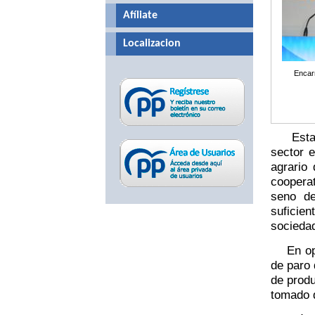
Afíliate
Localizacion
Encar
Esta mo
sector e
agrario
cooperat
seno de
suficien
sociedad
En opin
de paro 
de produ
tomado 