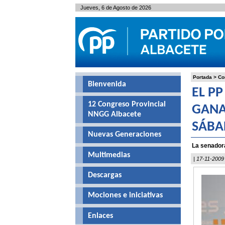
Jueves, 6 de Agosto de 2026
Portada
>
Co
Bienvenida
EL P
12 Congreso Provincial
GANA
NNGG Albacete
SÁB
Nuevas Generaciones
La senador
Multimedias
| 17-11-2009
Descargas
Mociones e iniciativas
Enlaces