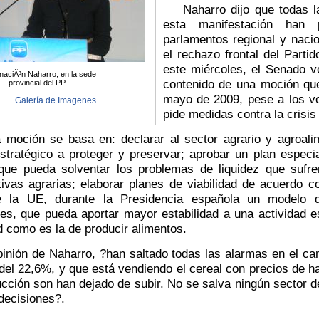
Naharro dijo que todas las
esta manifestación han 
parlamentos regional y naci
el rechazo frontal del Parti
este miércoles, el Senado v
naciÃ³n Naharro, en la sede
contenido de una moción qu
provincial del PP.
mayo de 2009, pese a los vo
Galería de Imagenes
pide medidas contra la crisis 
ción se basa en: declarar al sector agrario y agroali
stratégico a proteger y preservar; aprobar un plan especia
 que pueda solventar los problemas de liquidez que sufre
ivas agrarias; elaborar planes de viabilidad de acuerdo c
 la UE, durante la Presidencia española un modelo d
tes, que pueda aportar mayor estabilidad a una actividad e
 como es la de producir alimentos.
ión de Naharro, ?han saltado todas las alarmas en el cam
del 22,6%, y que está vendiendo el cereal con precios de h
cción son han dejado de subir. No se salva ningún sector de
decisiones?.