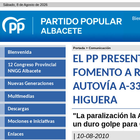
Sábado, 8 de Agosto de 2026
Bie
Portada
>
Comunicación
Bienvenida
EL PP PRESE
12 Congreso Provincial
FOMENTO A R
NNGG Albacete
Nuevas Generaciones
AUTOVÍA A-33
Multimedias
HIGUERA
Descargas
"La paralización la
Mociones e iniciativas
un duro golpe para 
Enlaces
| 10-08-2010