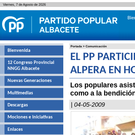
Viernes, 7 de Agosto de 2026
Bie
Portada
>
Comunicación
Bienvenida
EL PP PARTIC
12 Congreso Provincial
ALPERA EN H
NNGG Albacete
Nuevas Generaciones
Los populares asisti
como a la bendició
Multimedias
| 04-05-2009
Descargas
Mociones e iniciativas
Enlaces