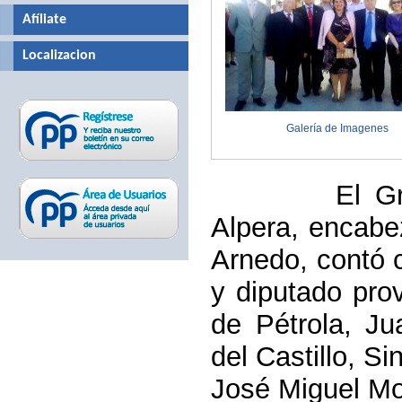
Afíliate
Localizacion
Galería de Imagenes
El Grupo mu
Alpera, encabe
Arnedo, contó c
y diputado prov
de Pétrola, J
del Castillo, Si
José Miguel Mo