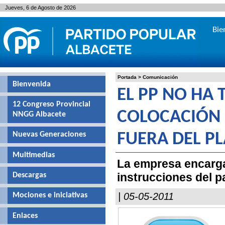
Jueves, 6 de Agosto de 2026
Bie
Portada
>
Comunicación
Bienvenida
EL PP NO HA 
12 Congreso Provincial
COLOCACIÓN 
NNGG Albacete
Nuevas Generaciones
FUERA DEL P
Multimedias
La empresa encarga
instrucciones del p
Descargas
| 05-05-2011
Mociones e iniciativas
Enlaces