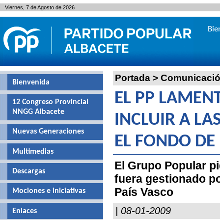
Viernes, 7 de Agosto de 2026
Bie
Portada
>
Comunicaci
Bienvenida
EL PP LAMEN
12 Congreso Provincial
NNGG Albacete
INCLUIR A LA
Nuevas Generaciones
EL FONDO DE 
Multimedias
El Grupo Popular pi
Descargas
fuera gestionado po
País Vasco
Mociones e iniciativas
| 08-01-2009
Enlaces