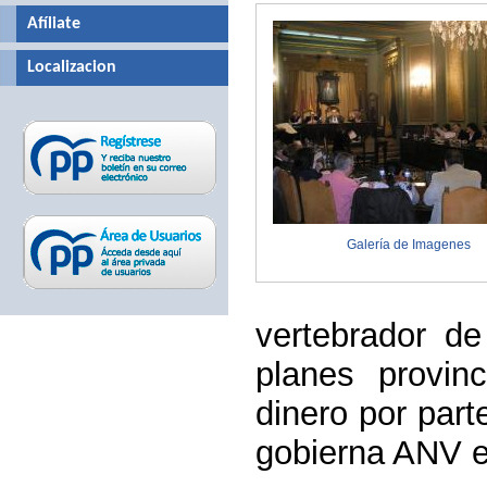
Afíliate
Localizacion
Galería de Imagenes
vertebrador de
planes provin
dinero por part
gobierna ANV e