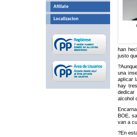
Afíliate
Localizacion
han hec
justo qu
?Aunque 
una ins
aplicar 
hay tre
dedicar
alcohol 
Encarnac
BOE, sa
van a c
?En esta