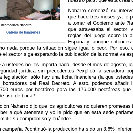
Naharro comenzó su interve
que hace tres meses ya le p
a tomar el Gobierno ante ?la
EncarnaciÃ³n Naharro.
que atravesaba el sector vi
Galería de Imagenes
reglas del juego sobre la 
España y, aunque entonces 
ho nada porque la situación sigue igual o peor. Por eso, 
e el sector siga esperando la publicación de la normativa es
a ustedes no les importa nada, desde el mes de agosto, los
eguridad jurídica sin precedentes ?explicó la senadora p
la legislación; sólo hay una ficha financiera (la que usted
s borradores del Real Decreto. A esto, podemos añadir 
 700 euros por hectárea para las 176.000 hectáreas que s
de uso de boca?.
ión Naharro dijo que los agricultores no quieren promesas i
ber a qué atenerse y yo le pido que en esta sede parlamen
umplir su compromiso y cuándo?.
 campaña ?continuó-la producción ha sido un 3,6% inferior a