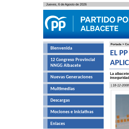
Jueves, 6 de Agosto de 2026
Portada
>
Co
Bienvenida
EL P
12 Congreso Provincial
APLI
NNGG Albacete
La albacete
Nuevas Generaciones
inseguridad
| 18-12-2008
Multimedias
Descargas
Mociones e iniciativas
Enlaces