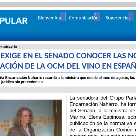
Bienvenida
Comunicación
Sugerencias
municación
P EXIGE EN EL SENADO CONOCER LAS 
CACIÓN DE LA OCM DEL VINO EN ESPA
ña Encarnación Naharro recordó a la ministra que desde el mes de agosto, los 
 jurídica sin precedentes
La senadora del Grupo Parla
Encarnación Naharro, ha for
del Senado, a la ministra d
Marino, Elena Espinosa, sob
publicación de la normativa 
de la Organización Común 
nuestro país, que está creand