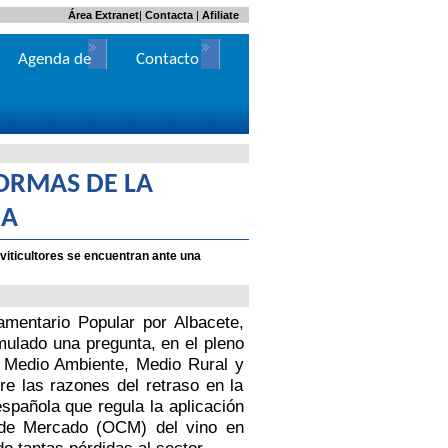
Área Extranet
|
Contacta
|
Afiliate
Agenda de
Contacto
Actos
NORMAS DE LA
ÑA
viticultores se encuentran ante una
mentario Popular por Albacete,
mulado una pregunta, en el pleno
e Medio Ambiente, Medio Rural y
re las razones del retraso en la
española que regula la aplicación
de Mercado (OCM) del vino en
o tantas pérdidas al sector.