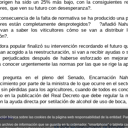
origen ha sido un 25% más bajo, con la consiguientes re
ores, que ven su futuro con desesperanza?.
nsecuencia de la falta de normativa se ha producido una par
tores están completamente desprotegidos? ?añadió Nahar
van a saber los viticultores cómo se van a distribuir
ón?.
ora popular finalizó su intervención recordando el futuro q
an acogido a la reestructuración, si van a recibir ayudas o si
 perjudicados después de haberse esforzado en mejorar
 conocer urgentemente las normas por las que se rige la a
 pregunta en el pleno del Senado, Encarnación Naha
imiento por parte de la ministra de lo que ocurre en el secto
sin pérdidas para los agricultores, cuando de todos es cono
so en la publicación del Real Decreto que debe regular la 
n la ayuda directa por setilación de alcohol de uso de b
ación básica sobre las cookies de la página web responsabilidad de la entidad: Par
o archivo de información que se guarda en tu ordenador, “smartphone” o tableta ca
Arriba
Enviar a un amigo
Volver Atrás