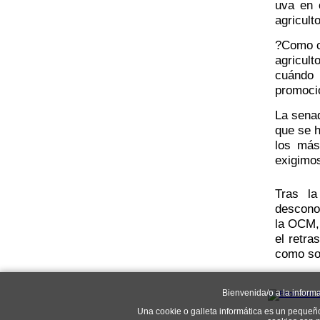
uva en 
agricult
?Como co
agricul
cuándo 
promoci
La senad
que se h
los más
exigimos
Tras la
desconoc
la OCM, 
el retra
como so
Bienvenida/o a la inform
Una cookie o galleta informática es un pequeñ