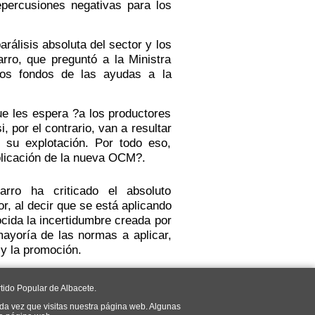
percusiones negativas para los
álisis absoluta del sector y los
ro, que preguntó a la Ministra
 los fondos de las ayudas a la
ue les espera ?a los productores
, por el contrario, van a resultar
 su explotación. Por todo eso,
plicación de la nueva OCM?.
rro ha criticado el absoluto
r, al decir que se está aplicando
cida la incertidumbre creada por
mayoría de las normas a aplicar,
oca, y la promoción.
tido Popular de Albacete.
da vez que visitas nuestra página web. Algunas