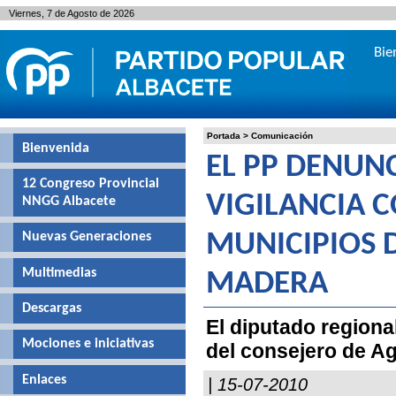
Viernes, 7 de Agosto de 2026
Bie
Portada
>
Comunicación
Bienvenida
EL PP DENUNC
12 Congreso Provincial
VIGILANCIA 
NNGG Albacete
Nuevas Generaciones
MUNICIPIOS D
Multimedias
MADERA
Descargas
El diputado regiona
Mociones e iniciativas
del consejero de Ag
Enlaces
| 15-07-2010