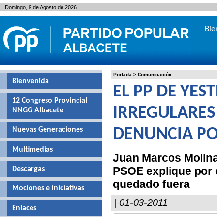
Domingo, 9 de Agosto de 2026
Bie
Portada
>
Comunicación
Bienvenida
EL PP DE YES
12 Congreso Provincial
IRREGULARES 
NNGG Albacete
Nuevas Generaciones
DENUNCIA POS
Multimedias
Juan Marcos Molina 
PSOE explique por 
Descargas
quedado fuera
Mociones e iniciativas
| 01-03-2011
Enlaces