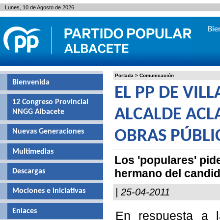
Lunes, 10 de Agosto de 2026
Bie
Portada
>
Comunicación
Bienvenida
EL PP DE VIL
12 Congreso Provincial
ALCALDE ACLA
NNGG Albacete
Nuevas Generaciones
OBRAS PÚBLIC
Multimedias
Los 'populares' pid
hermano del candid
Descargas
| 25-04-2011
Mociones e iniciativas
Enlaces
En respuesta a l