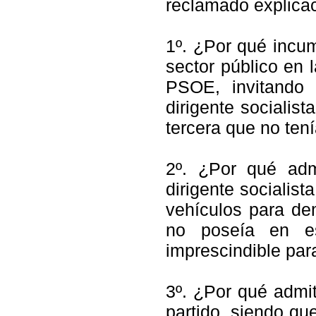
reclamado explicac
1º. ¿Por qué incump
sector público en 
PSOE, invitando 
dirigente socialis
tercera que no ten
2º. ¿Por qué adm
dirigente socialis
vehículos para dem
no poseía en e
imprescindible par
3º. ¿Por qué admi
partido, siendo qu