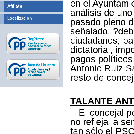
en el Ayuntamie
Afíliate
análisis de uno
Localizacion
pasado pleno d
señalado, ?deb
ciudadanos, pa
dictatorial, im
pagos políticos
Antonio Ruiz Sa
resto de conce
TALANTE AN
El concejal 
no refleja la se
tan sólo el PSO