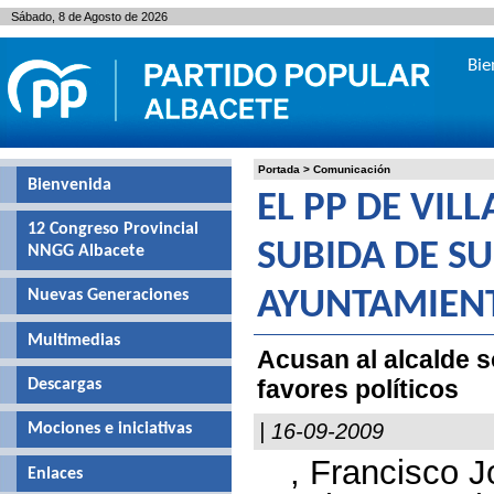
Sábado, 8 de Agosto de 2026
Bie
Portada
>
Comunicación
Bienvenida
EL PP DE VI
12 Congreso Provincial
SUBIDA DE S
NNGG Albacete
Nuevas Generaciones
AYUNTAMIEN
Multimedias
Acusan al alcalde s
favores políticos
Descargas
| 16-09-2009
Mociones e iniciativas
, Francisco J
Enlaces