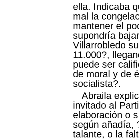
ella. Indicaba 
mal la congelac
mantener el pod
supondría baja
Villarrobledo 
11.000?, llega
puede ser cali
de moral y de é
socialista?.
Abraila expl
invitado al Part
elaboración o s
según añadía, 
talante, o la fa