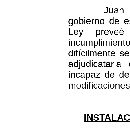
Juan Tomás
gobierno de e
Ley preveé
incumplimient
difícilmente s
adjudicatari
incapaz de def
modificaciones
INSTALA