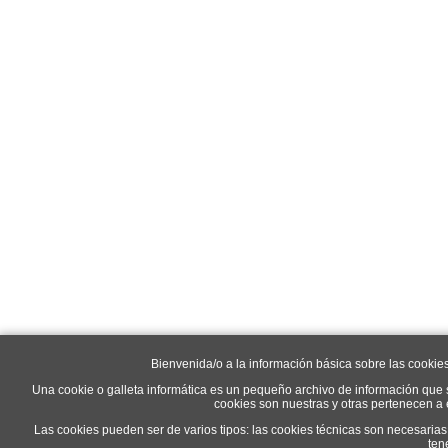
Bienvenida/o a la información básica sobre las cookie
Una cookie o galleta informática es un pequeño archivo de información que 
cookies son nuestras y otras pertenecen a
Las cookies pueden ser de varios tipos: las cookies técnicas son necesaria
ten