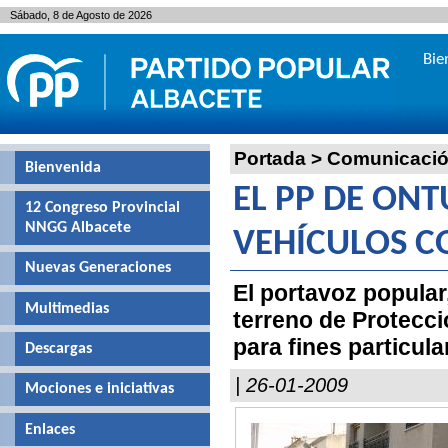
Sábado, 8 de Agosto de 2026
Bie
Portada
>
Comunicaci
Bienvenida
EL PP DE ONT
12 Congreso Provincial
NNGG Albacete
VEHÍCULOS CO
Nuevas Generaciones
El portavoz popular
Multimedias
terreno de Protecció
para fines particula
Descargas
| 26-01-2009
Mociones e iniciativas
Enlaces