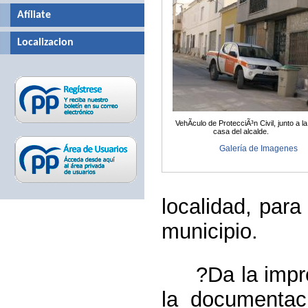
Afíliate
Localizacion
VehÃ­culo de ProtecciÃ³n Civil, junto a la
casa del alcalde.
Galería de Imagenes
localidad, para 
municipio.
?Da la impres
la documentaci