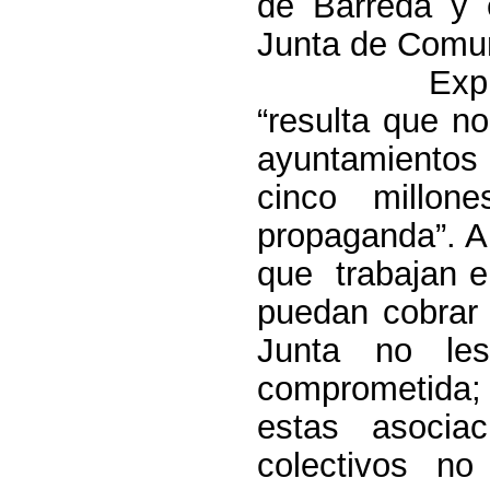
de Barreda y 
Junta de Comun
Exp
“resulta que no
ayuntamientos
cinco millo
propaganda”. A
que
trabajan 
puedan cobrar 
Junta no le
comprometida;
estas asocia
colectivos n