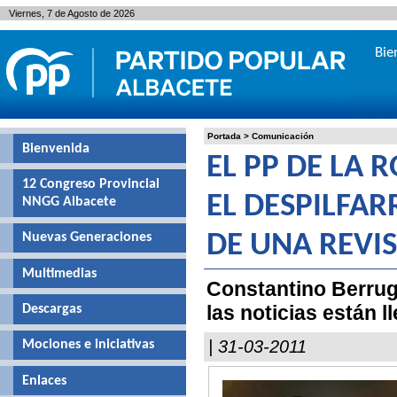
Viernes, 7 de Agosto de 2026
Bie
Portada
>
Comunicación
Bienvenida
EL PP DE LA 
12 Congreso Provincial
EL DESPILFAR
NNGG Albacete
Nuevas Generaciones
DE UNA REVI
Multimedias
Constantino Berruga
las noticias están l
Descargas
| 31-03-2011
Mociones e iniciativas
Enlaces