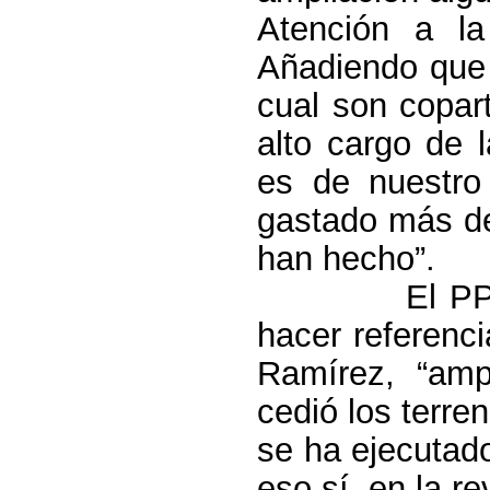
Atención a la 
Añadiendo que 
cual son copart
alto cargo de
es de nuestro
gastado más de
han hecho”.
El PP
hacer referenc
Ramírez, “amp
cedió los terre
se ha ejecutado
eso sí, en la r