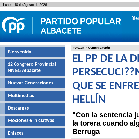
Lunes, 10 de Agosto de 2026
Bie
Portada
>
Comunicación
Bienvenida
EL PP DE LA 
12 Congreso Provincial
PERSECUCI??
NNGG Albacete
Nuevas Generaciones
QUE SE ENFRE
Multimedias
HELLÍN
Descargas
"Con la sentencia j
Mociones e iniciativas
la torera cuando al
Berruga
Enlaces