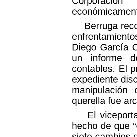
Corporación
económicament
Berruga recor
enfrentamiento
Diego García C
un informe do
contables. El pr
expediente disc
manipulación 
querella fue ar
El viceportav
hecho de que “
siete cambios d