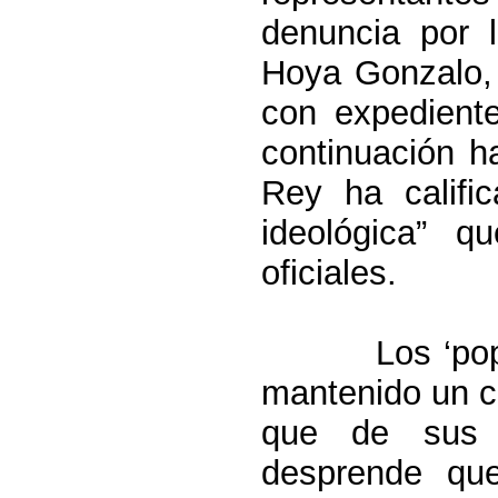
denuncia por l
Hoya Gonzalo, 
con expedient
continuación h
Rey ha califi
ideológica” q
oficiales.
Los ‘po
mantenido un cr
que de sus p
desprende qu