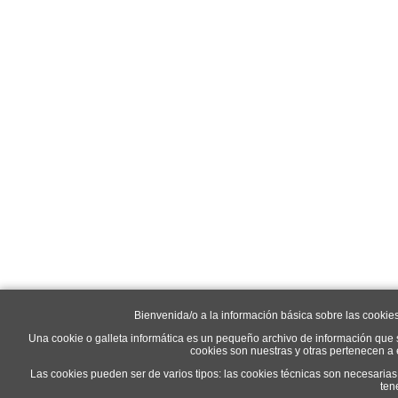
Bienvenida/o a la información básica sobre las cookie
Una cookie o galleta informática es un pequeño archivo de información que 
cookies son nuestras y otras pertenecen a
Las cookies pueden ser de varios tipos: las cookies técnicas son necesaria
ten