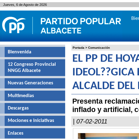
Jueves, 6 de Agosto de 2026
Bie
Portada
>
Comunicación
Bienvenida
EL PP DE HO
12 Congreso Provincial
IDEOL??GICA 
NNGG Albacete
Nuevas Generaciones
ALCALDE DEL
Multimedias
Presenta reclamació
inflado y artificial
Descargas
| 07-02-2011
Mociones e iniciativas
Enlaces