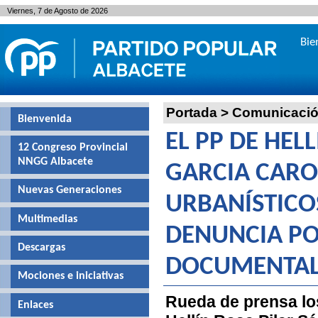
Viernes, 7 de Agosto de 2026
Bie
Portada
>
Comunicaci
Bienvenida
EL PP DE HEL
12 Congreso Provincial
NNGG Albacete
GARCIA CARO
Nuevas Generaciones
URBANÍSTICO
Multimedias
DENUNCIA PO
Descargas
DOCUMENTA
Mociones e iniciativas
Rueda de prensa lo
Enlaces