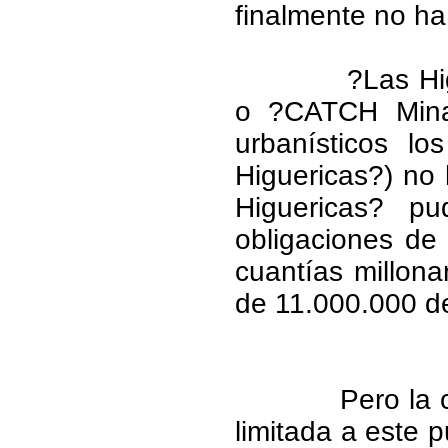
finalmente no ha
?Las Hi
o ?CATCH Mina
urbanísticos lo
Higuericas?) no 
Higuericas? p
obligaciones de
cuantías millona
de 11.000.000 de
Pero la
limitada a este p