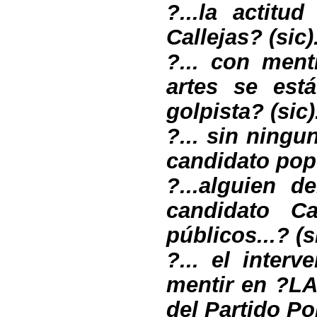
?...la actitu
Callejas? (sic)
?... con men
artes se est
golpista? (sic)
?... sin ningu
candidato popu
?...alguien 
candidato Ca
públicos...? (s
?... el inter
mentir en ?
LA
del Partido Po