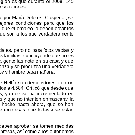
Región es que durante el 2008, 145
r soluciones.
ado por María Dolores Cospedal, se
ejores condiciones para que los
 que el empleo lo deben crear los
ue son a los que verdaderamente
ales, pero no para fotos vacías y
s familias, concluyendo que no es
a gente las note en su casa y que
ianza y se produzca una verdadera
hoy y hambre para mañana.
de Hellín son demoledores, con un
dos a 4.584. Criticó que desde que
s, ya que se ha incrementado en
os y que no intenten enmascarar la
a hecho hasta ahora, que se han
ce empresas, que todavía se están
 deben aprobar, se tomen medidas
mpresas, así como a los autónomos