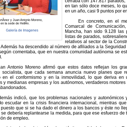
cerraba con 147.817 parados
en tan sólo doce meses, lo 
en un año, casi 9 puntos por e
rtÃ­nez y Juan Antonio Moreno,
En concreto, en el me
en la sede de HellÃ­n.
Comarcal de Comunicación,
Galería de Imagenes
Mancha, han sido 9.128 las 
listas de parados, sobresalie
relativos al sector de la Con
 Además ha descendido al número de afiliados a la Seguridad 
 según comentaba, que en nuestra comunidad autónoma se es
.
an Antonio Moreno afirmó que estos datos reflejan los gran
o socialista, que cada semana anuncia nuevo planes que re
o en el conformismo y en la inmovilidad, lo que deriva en
 y medianas empresas y los autónomos, verdaderos motores 
abandonados.
emás indicó, que los problemas nacionales y autonómicos y 
do escudar en la crisis financiera internacional, mientras q
, puesto que si se ha dado el dinero a los bancos y éste no lle
 se debería replantearse la medida, para que ese esfuerzo de 
ión de empleo.