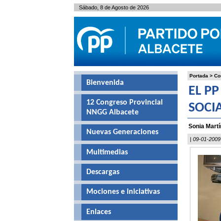
Sábado, 8 de Agosto de 2026
Portada
>
Co
Bienvenida
EL PP
12 Congreso Provincial
SOCI
NNGG Albacete
Sonia Mart
Nuevas Generaciones
| 09-01-2009
Multimedias
Descargas
Mociones e iniciativas
Enlaces