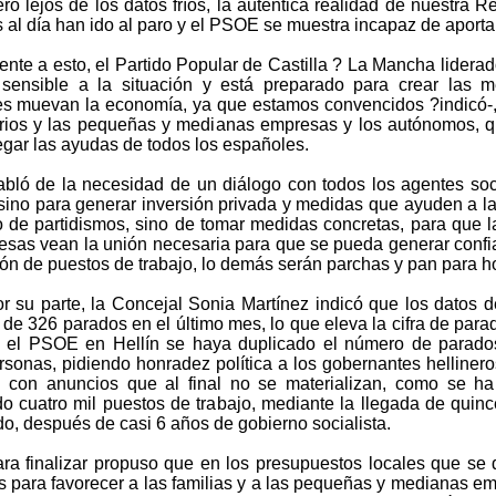
ro lejos de los datos fríos, la auténtica realidad de nuestra 
 al día han ido al paro y el PSOE se muestra incapaz de aporta
ente a esto, el Partido Popular de Castilla ? La Mancha lider
sensible a la situación y está preparado para crear las m
es muevan la economía, ya que estamos convencidos ?indicó-,
ios y las pequeñas y medianas empresas y los autónomos, q
egar las ayudas de todos los españoles.
bló de la necesidad de un diálogo con todos los agentes soci
sino para generar inversión privada y medidas que ayuden a la
de partidismos, sino de tomar medidas concretas, para que l
esas vean la unión necesaria para que se pueda generar conf
ón de puestos de trabajo, lo demás serán parchas y pan para 
r su parte, la Concejal Sonia Martínez indicó que los datos 
de 326 parados en el último mes, lo que eleva la cifra de para
a el PSOE en Hellín se haya duplicado el número de parado
rsonas, pidiendo honradez política a los gobernantes helliner
n con anuncios que al final no se materializan, como se h
o cuatro mil puestos de trabajo, mediante la llegada de quin
o, después de casi 6 años de gobierno socialista.
ra finalizar propuso que en los presupuestos locales que se
s para favorecer a las familias y a las pequeñas y medianas e