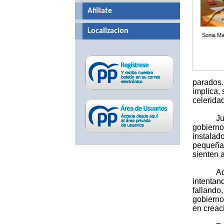
Afíliate
Localizacion
Sonia Ma
parados.
implica,
celeridad
Ju
gobiern
instalad
pequeñas
sienten 
Ad
intentan
fallando
gobierno
en creac