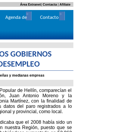
Área Extranet
|
Contacta
|
Afiliate
Agenda de
Contacto
Actos
 LOS GOBIERNOS
 DESEMPLEO
equeñas y medianas empreas
Popular de Hellín, comparecían el
ón, Juan Antonio Moreno y la
nia Martínez, con la finalidad de
s datos del paro registrados a lo
gional y provincial, como local.
dicaba que el 2008 había sido un
n nuestra Región, puesto que se