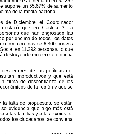
, habiéndose aumentado en 52.862
que supone un 55,67% de aumento
ncima de la media nacional.
s de Diciembre, el Coordinador
 destacó que en Castilla ? La
personas que han engrosado las
ndo por encima de todos, los datos
strucción, con más de 6.300 nuevos
Social en 11.292 personas, lo que
tá destruyendo empleo con mucha
des errores de las políticas del
sultan improductivos y que está
 un clima de desconfianza de las
económicos de la región y que se
la falta de propuestas, se están
ue se evidencia que algo más está
ga a las familias y a las Pymes, el
todos los ciudadanos, se convierta