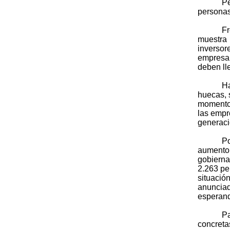
Pe
personas
Fr
muestra 
inversor
empresar
deben ll
Ha
huecas, 
momento 
las empr
generaci
Po
aumento 
gobiern
2.263 pe
situació
anunciad
esperand
Pa
concreta