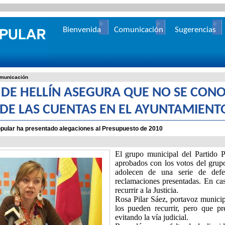
Bienvenida
Comunicación
Sugerencias
municación
P DE HELLÍN ASEGURA QUE NO SE CONO
 DE LAS CUENTAS EN EL AYUNTAMIENTO
opular ha presentado alegaciones al Presupuesto de 2010
El grupo municipal del Partido P
aprobados con los votos del grupo 
adolecen de una serie de defe
reclamaciones presentadas. En cas
recurrir a
la Justicia.
Rosa Pilar Sáez, portavoz municip
los pueden recurrir, pero que pre
evitando la vía judicial.