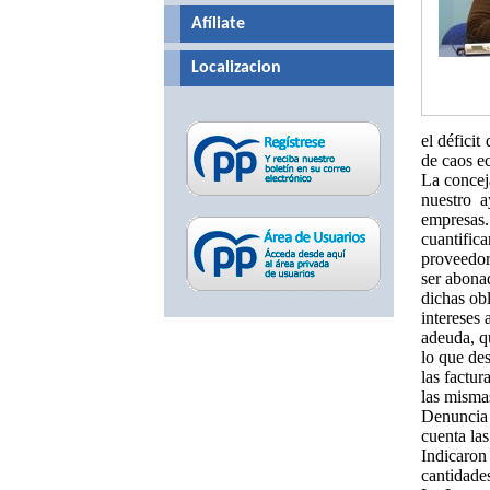
Afíliate
Localizacion
el
déficit
de caos e
La conceja
nuestro 
empresas.
cuantific
proveedor
ser abona
dichas ob
intereses 
adeuda, q
lo que de
las factur
las mismas
Denuncia 
cuenta las
Indicaron
cantidade