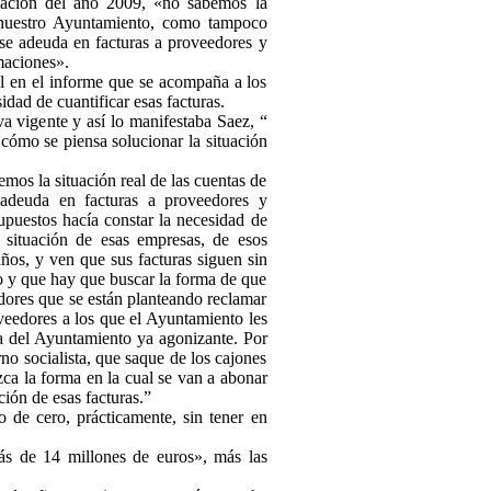
idación del año 2009, «no sabemos la
e nuestro Ayuntamiento, como tampoco
e adeuda en facturas a proveedores y
maciones».
al en el informe que se acompaña a los
idad de cuantificar esas facturas.
a vigente y así lo manifestaba Saez, “
 cómo se piensa solucionar la situación
emos la situación real de las cuentas de
adeuda en facturas a proveedores y
upuestos hacía constar la necesidad de
 situación de esas empresas, de esos
ños, y ven que sus facturas siguen sin
o y que hay que buscar la forma de que
dores que se están planteando reclamar
oveedores a los que el Ayuntamiento les
a del Ayuntamiento ya agonizante. Por
o socialista, que saque de los cajones
ezca la forma en la cual se van a abonar
ación de esas facturas.”
 de cero, prácticamente, sin tener en
ás de 14 millones de euros», más las