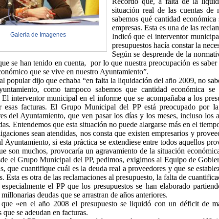
Recordó que, a falta de la liqu
situación real de las cuentas d
sabemos qué cantidad económica s
empresas. Esta es una de las recla
Galería de Imagenes
Indicó que el interventor municip
presupuestos hacía constar la neces
Según se desprende de la normativ
 que se han tenido en cuenta,
por lo que nuestra preocupación es saber
conómico que se vive en nuestro Ayuntamiento”.
l popular dijo que echaba “en falta la liquidación del año 2009, no sab
ayuntamiento, como tampoco sabemos que cantidad económica se 
 El interventor municipal en el informe que se acompañaba a los pres
ar esas facturas. El Grupo Municipal del PP está preocupado por la
es del Ayuntamiento, que ven pasar los días y los meses, incluso los a
das. Entendemos que esta situación no puede alargarse más en el tiemp
ligaciones sean atendidas, nos consta que existen empresarios y provee
al Ayuntamiento, si esta práctica se extendiese entre todos aquellos pr
ue son muchos, provocaría un agravamiento de la situación económic
sde el Grupo Municipal del PP, pedimos, exigimos al Equipo de Gobiern
as, que cuantifique cuál es la deuda real a proveedores y que se establ
. Esta es otra de las reclamaciones al presupuesto,
la falta de cuantific
especialmente el PP que los presupuestos se han elaborado partiendo
 millonarias deudas que se arrastran de años anteriores.
 que «en el año 2008 el presupuesto se liquidó con un déficit de m
s que se adeudan en facturas.