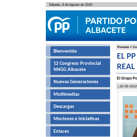
Sábado, 8 de Agosto de 2026
Portada
>
Co
Bienvenida
EL P
12 Congreso Provincial
REAL
NNGG Albacete
El Grupo P
Nuevas Generaciones
| 20-09-2010
Multimedias
Descargas
Mociones e iniciativas
Enlaces